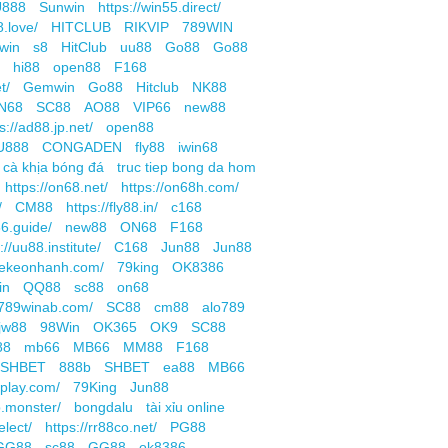
U888
Sunwin
https://win55.direct/
8.love/
HITCLUB
RIKVIP
789WIN
win
s8
HitClub
uu88
Go88
Go88
hi88
open88
F168
t/
Gemwin
Go88
Hitclub
NK88
N68
SC88
AO88
VIP66
new88
s://ad88.jp.net/
open88
U888
CONGADEN
fly88
iwin68
cà khịa bóng đá
truc tiep bong da hom
https://on68.net/
https://on68h.com/
/
CM88
https://fly88.in/
c168
86.guide/
new88
ON68
F168
://uu88.institute/
C168
Jun88
Jun88
ylekeonhanh.com/
79king
OK8386
in
QQ88
sc88
on68
//789winab.com/
SC88
cm88
alo789
jw88
98Win
OK365
OK9
SC88
88
mb66
MB66
MM88
F168
SHBET
888b
SHBET
ea88
MB66
9play.com/
79King
Jun88
b.monster/
bongdalu
tài xỉu online
elect/
https://rr88co.net/
PG88
GG88
sc88
GG88
ok8386