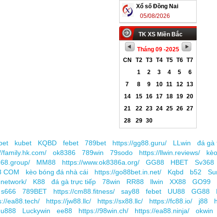
Xổ số Đồng Nai
05/08/2026
TK XS Miền Bắc
Tháng 09 -2025
CN
T2
T3
T4
T5
T6
T7
1
2
3
4
5
6
7
8
9
10
11
12
13
14
15
16
17
18
19
20
21
22
23
24
25
26
27
28
29
30
bet
kubet
KQBD
febet
789bet
https://gg88.guru/
LLwin
đá gà 
//family.hk.com/
ok8386
789win
79sodo
https://llwin.reviews/
kèo
f168.group/
MM88
https://www.ok8386a.org/
GG88
HBET
Sv368
8 COM
kèo bóng đá nhà cái
https://go88bet.in.net/
Kqbd
b52
Su
.network/
K88
đá gà trực tiếp
78win
RR88
llwin
XX88
GO99
s666
789BET
https://cm88.fitness/
say88
febet
UU88
GG88
s://ea88.tech/
https://jw88.llc/
https://sx88.llc/
https://fc88.io/
j88
h
u888
Luckywin
ee88
https://98win.ch/
https://ea88.ninja/
okwin