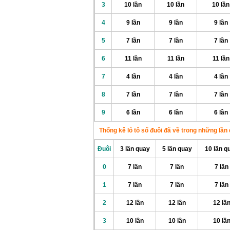
3
10 lần
10 lần
10 lần
4
9 lần
9 lần
9 lần
5
7 lần
7 lần
7 lần
6
11 lần
11 lần
11 lần
7
4 lần
4 lần
4 lần
8
7 lần
7 lần
7 lần
9
6 lần
6 lần
6 lần
Thống kê lô tô số đuôi đã về trong những lần
Đuôi
3 lần quay
5 lần quay
10 lần q
0
7 lần
7 lần
7 lần
1
7 lần
7 lần
7 lần
2
12 lần
12 lần
12 lầ
3
10 lần
10 lần
10 lầ