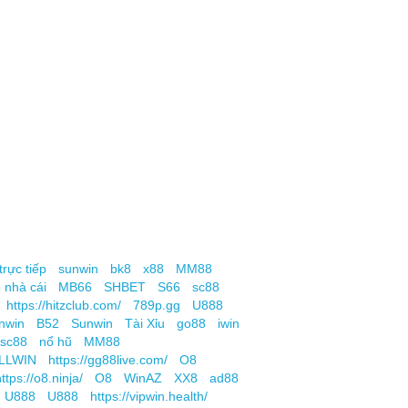
trực tiếp
sunwin
bk8
x88
MM88
 nhà cái
MB66
SHBET
S66
sc88
https://hitzclub.com/
789p.gg
U888
nwin
B52
Sunwin
Tài Xỉu
go88
iwin
sc88
nổ hũ
MM88
LLWIN
https://gg88live.com/
O8
ttps://o8.ninja/
O8
WinAZ
XX8
ad88
U888
U888
https://vipwin.health/