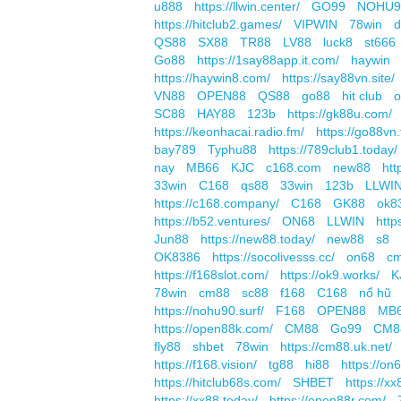
u888
https://llwin.center/
GO99
NOHU9
https://hitclub2.games/
VIPWIN
78win
d
QS88
SX88
TR88
LV88
luck8
st666
Go88
https://1say88app.it.com/
haywin
https://haywin8.com/
https://say88vn.site/
VN88
OPEN88
QS88
go88
hit club
o
SC88
HAY88
123b
https://gk88u.com/
https://keonhacai.radio.fm/
https://go88vn.
bay789
Typhu88
https://789club1.today/
nay
MB66
KJC
c168.com
new88
htt
33win
C168
qs88
33win
123b
LLWI
https://c168.company/
C168
GK88
ok8
https://b52.ventures/
ON68
LLWIN
http
Jun88
https://new88.today/
new88
s8
OK8386
https://socolivesss.cc/
on68
c
https://f168slot.com/
https://ok9.works/
K
78win
cm88
sc88
f168
C168
nổ hũ
https://nohu90.surf/
F168
OPEN88
MB
https://open88k.com/
CM88
Go99
CM8
fly88
shbet
78win
https://cm88.uk.net/
https://f168.vision/
tg88
hi88
https://on
https://hitclub68s.com/
SHBET
https://xx
https://xx88.today/
https://open88r.com/