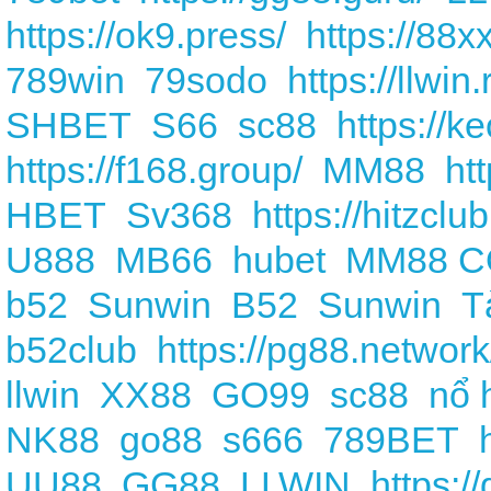
https://ok9.press/
https://88x
789win
79sodo
https://llwin
SHBET
S66
sc88
https://k
https://f168.group/
MM88
ht
HBET
Sv368
https://hitzclu
U888
MB66
hubet
MM88 
b52
Sunwin
B52
Sunwin
T
b52club
https://pg88.network
llwin
XX88
GO99
sc88
nổ 
NK88
go88
s666
789BET
UU88
GG88
LLWIN
https:/