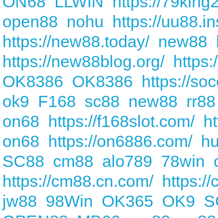
ON68
LLWIN
https://79king2
open88
nohu
https://uu88.ins
https://new88.today/
new88
https://new88blog.org/
https
OK8386
OK8386
https://soc
ok9
F168
sc88
new88
rr88
on68
https://f168slot.com/
ht
on68
https://on6886.com/
hu
SC88
cm88
alo789
78win
https://cm88.cn.com/
https:/
jw88
98Win
OK365
OK9
S