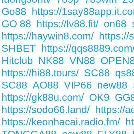
Go88
https://1say88app.it.c
GO 88
https://lv88.fit/
on68
https://haywin8.com/
https://
SHBET
https://qqs8889.com
Hitclub
NK88
VN88
OPEN
https://hi88.tours/
SC88
qs8
SC88
AO88
VIP66
new88
https://gk88u.com/
OK9
GG
https://sodo66.land/
https://a
https://keonhacai.radio.fm/
h