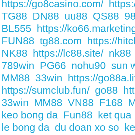
https://go8casino.com/
https:
TG88
DN88
uu88
QS88
9
BL555
https://ko66.marketin
FUN88
tg88.com
https://hit
NK88
https://lc88.site/
nk88
789win
PG66
nohu90
sun 
MM88
33win
https://go88a.li
https://sumclub.fun/
go88
ht
33win
MM88
VN88
F168
M
keo bong da
Fun88
ket qua
le bong da
du doan xo so
ke