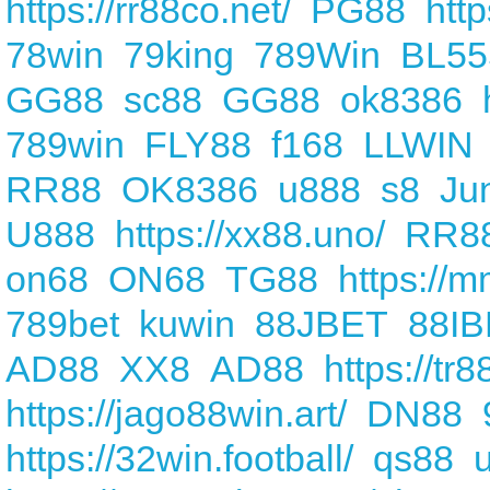
https://rr88co.net/
PG88
http
78win
79king
789Win
BL55
GG88
sc88
GG88
ok8386
789win
FLY88
f168
LLWIN
RR88
OK8386
u888
s8
Ju
U888
https://xx88.uno/
RR8
on68
ON68
TG88
https://m
789bet
kuwin
88JBET
88I
AD88
XX8
AD88
https://tr
https://jago88win.art/
DN88
https://32win.football/
qs88