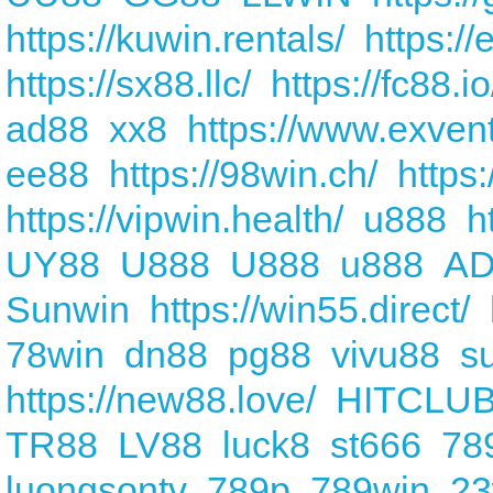
https://kuwin.rentals/
https://
https://sx88.llc/
https://fc88.io
ad88
xx8
https://www.exven
ee88
https://98win.ch/
https:
https://vipwin.health/
u888
h
UY88
U888
U888
u888
AD
Sunwin
https://win55.direct/
78win
dn88
pg88
vivu88
s
https://new88.love/
HITCLU
TR88
LV88
luck8
st666
78
luongsontv
789p
789win
23