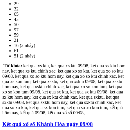
29
32
65
43
50
97
59
21
16 (2 nháy)
61
51 (2 nháy)
Từ khóa:
ket qua xs ktu, ket qua xs ktu 09/08, ket qua xs ktu hom
nay, ket qua xs ktu chinh xac, ket qua xo so ktu, ket qua xo so ktu
09/08, ket qua xo so ktu hom nay, ket qua xo so ktu chinh xac, ket
qua xs kon tum, ket qua xsktu, ket qua xsktu 09/08, ket qua xsktu
hom nay, ket qua xsktu chinh xac, ket qua xo so kon tum, ket qua
xo so kon tum 09/08, ket qua sx ktu, ket qua sx ktu 09/08, ket qua
sx ktu hom nay, ket qua sx ktu chinh xac, ket qua sxktu, ket qua
sxktu 09/08, ket qua sxktu hom nay, ket qua sxktu chinh xac, ket
qua so xo ktu, ket qua sx kon tum, ket qua so xo kon tum, kết quả
hôm nay, kết quả 09/08, kết quả xổ số 09/08,
Kết quả xổ số Khánh Hòa ngày 09/08