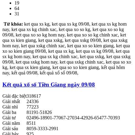
19
64
31
Từ khóa:
ket qua xs kg, ket qua xs kg 09/08, ket qua xs kg hom
nay, ket qua xs kg chinh xac, ket qua xo so kg, ket qua xo so kg
09/08, ket qua xo so kg hom nay, ket qua xo so kg chinh xac, ket
qua xs kien giang, ket qua xskg, ket qua xskg 09/08, ket qua xskg
hom nay, ket qua xskg chinh xac, ket qua xo so kien giang, ket qua
xo so kien giang 09/08, ket qua sx kg, ket qua sx kg 09/08, ket qua
sx kg hom nay, ket qua sx kg chinh xac, ket qua sxkg, ket qua sxkg
09/08, ket qua sxkg hom nay, ket qua sxkg chinh xac, ket qua so xo
kg, ket qua sx kien giang, ket qua so xo kien giang, kết quả hôm
nay, kết quả 09/08, kết quả xổ số 09/08,
Kết quả xổ số Tiền Giang ngày 09/08
Giải đặc biệt
318617
Giải nhất
24336
Giải nhì
77223
Giải ba
81191-51826
Giải tư
02496-18901-77067-27034-42926-65477-70393
Giải năm
8511
Giải sáu
8059-3333-2991
Giải bảy
925