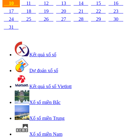
10
11
12
13
14
15
16
17
18
19
20
21
22
23
24
25
26
27
28
29
30
31
Kết quả xổ số
Dự đoán xổ số
Kết quả xổ số Vietlott
Xổ số miền Bắc
Xổ số miền Trung
Xổ số miền Nam