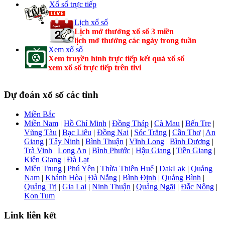
Xổ số trực tiếp
Lịch xổ số
Lịch mở thưởng xổ số 3 miền
lịch mở thưởng các ngày trong tuần
Xem xổ số
Xem truyền hình trực tiếp kết quả xổ số
xem xổ số trực tiếp trên tivi
Dự đoán xổ số các tỉnh
Miền Bắc
Miền Nam
|
Hồ Chí Minh
|
Đồng Tháp
|
Cà Mau
|
Bến Tre
|
Vũng Tàu
|
Bạc Liêu
|
Đồng Nai
|
Sóc Trăng
|
Cần Thơ
|
An
Giang
|
Tây Ninh
|
Bình Thuận
|
Vĩnh Long
|
Bình Dương
|
Trà Vinh
|
Long An
|
Bình Phước
|
Hậu Giang
|
Tiền Giang
|
Kiên Giang
|
Đà Lạt
Miền Trung
|
Phú Yên
|
Thừa Thiên Huế
|
DakLak
|
Quảng
Nam
|
Khánh Hòa
|
Đà Nẵng
|
Bình Định
|
Quảng Bình
|
Quảng Trị
|
Gia Lai
|
Ninh Thuận
|
Quảng Ngãi
|
Đắc Nông
|
Kon Tum
Link liên kết