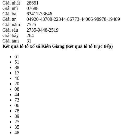
Giải nhất
28651
Giải nhì
07688
Giải ba
63417-33646
Giải tư
04920-43708-22344-86773-44006-98978-19489
Giải năm
7525
Giải sáu
2735-9448-2519
Giải bảy
264
Giải tám
31
Kết quả lô tô xổ số Kiên Giang (kết quả lô tô trực tiếp)
61
51
88
17
46
20
08
44
73
06
78
89
25
35
48