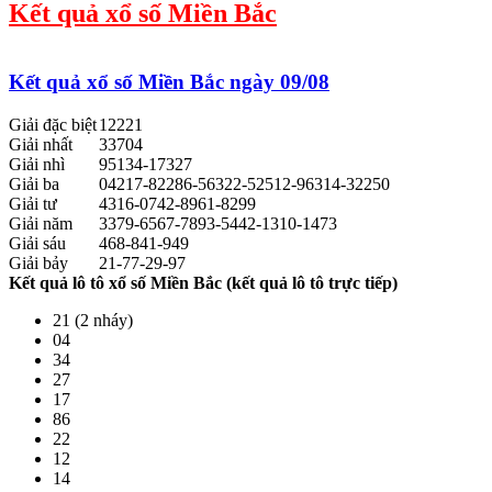
Kết quả xổ số Miền Bắc
Kết quả xổ số Miền Bắc ngày 09/08
Giải đặc biệt
12221
Giải nhất
33704
Giải nhì
95134-17327
Giải ba
04217-82286-56322-52512-96314-32250
Giải tư
4316-0742-8961-8299
Giải năm
3379-6567-7893-5442-1310-1473
Giải sáu
468-841-949
Giải bảy
21-77-29-97
Kết quả lô tô xổ số Miền Bắc (kết quả lô tô trực tiếp)
21 (2 nháy)
04
34
27
17
86
22
12
14