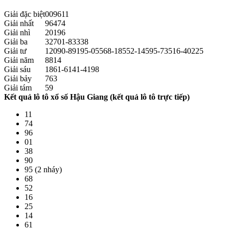
Giải đặc biệt
009611
Giải nhất
96474
Giải nhì
20196
Giải ba
32701-83338
Giải tư
12090-89195-05568-18552-14595-73516-40225
Giải năm
8814
Giải sáu
1861-6141-4198
Giải bảy
763
Giải tám
59
Kết quả lô tô xổ số Hậu Giang (kết quả lô tô trực tiếp)
11
74
96
01
38
90
95 (2 nháy)
68
52
16
25
14
61