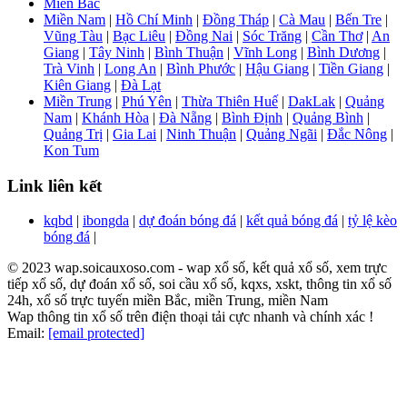
Miền Bắc
Miền Nam
|
Hồ Chí Minh
|
Đồng Tháp
|
Cà Mau
|
Bến Tre
|
Vũng Tàu
|
Bạc Liêu
|
Đồng Nai
|
Sóc Trăng
|
Cần Thơ
|
An
Giang
|
Tây Ninh
|
Bình Thuận
|
Vĩnh Long
|
Bình Dương
|
Trà Vinh
|
Long An
|
Bình Phước
|
Hậu Giang
|
Tiền Giang
|
Kiên Giang
|
Đà Lạt
Miền Trung
|
Phú Yên
|
Thừa Thiên Huế
|
DakLak
|
Quảng
Nam
|
Khánh Hòa
|
Đà Nẵng
|
Bình Định
|
Quảng Bình
|
Quảng Trị
|
Gia Lai
|
Ninh Thuận
|
Quảng Ngãi
|
Đắc Nông
|
Kon Tum
Link liên kết
kqbd
|
ibongda
|
dự đoán bóng đá
|
kết quả bóng đá
|
tỷ lệ kèo
bóng đá
|
© 2023 wap.soicauxoso.com - wap xổ số, kết quả xổ số, xem trực
tiếp xổ số, dự đoán xổ số, soi cầu xổ số, kqxs, xskt, thông tin xổ số
24h, xổ số trực tuyến miền Bắc, miền Trung, miền Nam
Wap thông tin xổ số trên điện thoại tải cực nhanh và chính xác !
Email:
[email protected]