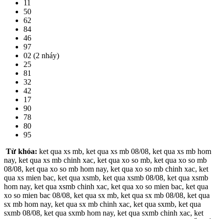
11
50
62
84
46
97
02 (2 nháy)
25
81
32
42
17
90
78
80
95
Từ khóa:
ket qua xs mb, ket qua xs mb 08/08, ket qua xs mb hom
nay, ket qua xs mb chinh xac, ket qua xo so mb, ket qua xo so mb
08/08, ket qua xo so mb hom nay, ket qua xo so mb chinh xac, ket
qua xs mien bac, ket qua xsmb, ket qua xsmb 08/08, ket qua xsmb
hom nay, ket qua xsmb chinh xac, ket qua xo so mien bac, ket qua
xo so mien bac 08/08, ket qua sx mb, ket qua sx mb 08/08, ket qua
sx mb hom nay, ket qua sx mb chinh xac, ket qua sxmb, ket qua
sxmb 08/08, ket qua sxmb hom nay, ket qua sxmb chinh xac, ket