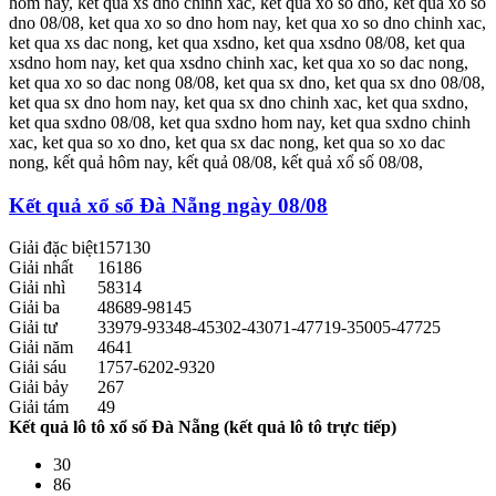
hom nay, ket qua xs dno chinh xac, ket qua xo so dno, ket qua xo so
dno 08/08, ket qua xo so dno hom nay, ket qua xo so dno chinh xac,
ket qua xs dac nong, ket qua xsdno, ket qua xsdno 08/08, ket qua
xsdno hom nay, ket qua xsdno chinh xac, ket qua xo so dac nong,
ket qua xo so dac nong 08/08, ket qua sx dno, ket qua sx dno 08/08,
ket qua sx dno hom nay, ket qua sx dno chinh xac, ket qua sxdno,
ket qua sxdno 08/08, ket qua sxdno hom nay, ket qua sxdno chinh
xac, ket qua so xo dno, ket qua sx dac nong, ket qua so xo dac
nong, kết quả hôm nay, kết quả 08/08, kết quả xổ số 08/08,
Kết quả xổ số Đà Nẵng ngày 08/08
Giải đặc biệt
157130
Giải nhất
16186
Giải nhì
58314
Giải ba
48689-98145
Giải tư
33979-93348-45302-43071-47719-35005-47725
Giải năm
4641
Giải sáu
1757-6202-9320
Giải bảy
267
Giải tám
49
Kết quả lô tô xổ số Đà Nẵng (kết quả lô tô trực tiếp)
30
86