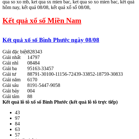
qua so xo mb, ket qua sx mien bac, ket qua so xo mien bac, kết quả
hôm nay, kết quả 08/08, kết quả xổ số 08/08,
Kết quả xổ số Miền Nam
Kết quả xổ số Bình Phước ngày 08/08
Giải đặc biệt
828343
Giải nhất
14797
Giải nhì
08484
Giải ba
95163-33457
Giải tư
88791-30100-11156-72439-33852-18759-30833
Giải năm
6170
Giải sáu
8191-5447-9058
Giải bảy
004
Giải tám
88
Kết quả lô tô xổ số Bình Phước (kết quả lô tô trực tiếp)
43
97
84
63
57