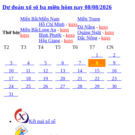
Dự đoán xổ số ba miền hôm nay 08/08/2026
Miền Bắc
Miền Nam
Miền Trung
Hồ Chí Minh
-
kqxs
Đà Nẵng
-
kqxs
Miền Bắc
Long An
-
kqxs
Thứ bảy
Quảng Ngãi
-
kqxs
kqxs
Bình Phước
-
kqxs
Đắc Nông
-
kqxs
Hậu Giang
-
kqxs
T2
T3
T4
T5
T6
T7
CN
1
2
3
4
5
6
7
8
9
10
11
12
13
14
15
16
17
18
19
20
21
22
23
24
25
26
27
28
29
30
31
Kết quả xổ số