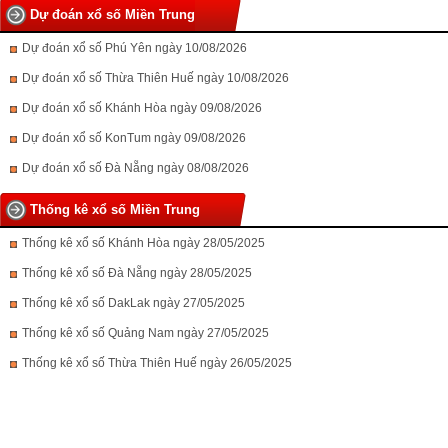
Dự đoán xổ số Miền Trung
Dự đoán xổ số Phú Yên ngày 10/08/2026
Dự đoán xổ số Thừa Thiên Huế ngày 10/08/2026
Dự đoán xổ số Khánh Hòa ngày 09/08/2026
Dự đoán xổ số KonTum ngày 09/08/2026
Dự đoán xổ số Đà Nẵng ngày 08/08/2026
Thống kê xổ số Miền Trung
Thống kê xổ số Khánh Hòa ngày 28/05/2025
Thống kê xổ số Đà Nẵng ngày 28/05/2025
Thống kê xổ số DakLak ngày 27/05/2025
Thống kê xổ số Quảng Nam ngày 27/05/2025
Thống kê xổ số Thừa Thiên Huế ngày 26/05/2025