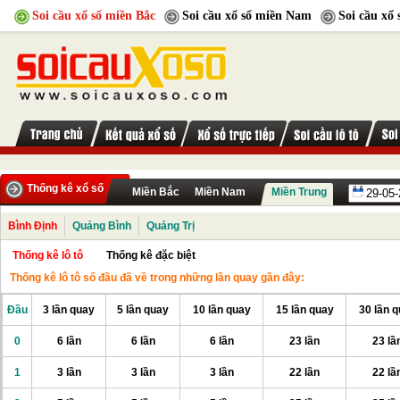
Soi cầu xổ số miền Bắc
Soi cầu xổ số miền Nam
Soi cầu xổ
Thống kê xổ số
Miền Bắc
Miền Nam
Miền Trung
Bình Định
Quảng Bình
Quảng Trị
Thống kê lô tô
Thống kê đặc biệt
Thống kê lô tô số đầu đã về trong những lần quay gần đây:
Đầu
3 lần quay
5 lần quay
10 lần quay
15 lần quay
30 lần 
0
6 lần
6 lần
6 lần
23 lần
23 lầ
1
3 lần
3 lần
3 lần
22 lần
22 lầ