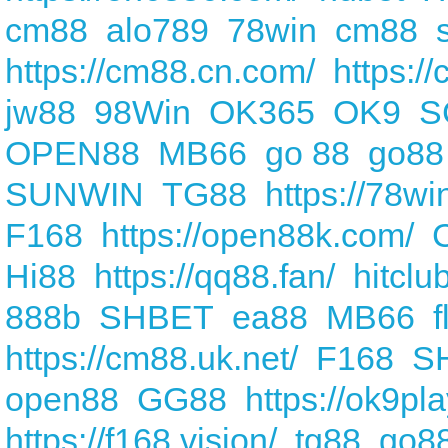
cm88
alo789
78win
cm88
https://cm88.cn.com/
https:/
jw88
98Win
OK365
OK9
S
OPEN88
MB66
go 88
go88
SUNWIN
TG88
https://78w
F168
https://open88k.com/
Hi88
https://qq88.fan/
hitclu
888b
SHBET
ea88
MB66
f
https://cm88.uk.net/
F168
S
open88
GG88
https://ok9pl
https://f168.vision/
tg88
go8