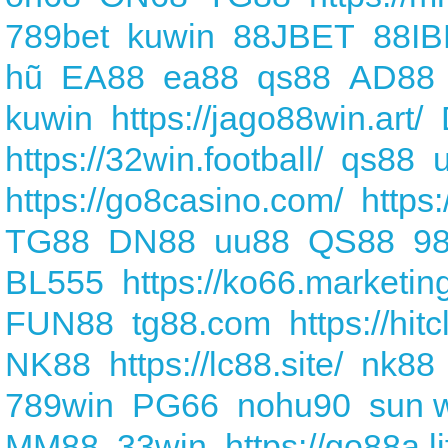
789bet
kuwin
88JBET
88I
hũ
EA88
ea88
qs88
AD88
kuwin
https://jago88win.art/
https://32win.football/
qs88
https://go8casino.com/
https:
TG88
DN88
uu88
QS88
9
BL555
https://ko66.marketin
FUN88
tg88.com
https://hit
NK88
https://lc88.site/
nk88
789win
PG66
nohu90
sun 
MM88
33win
https://go88a.li