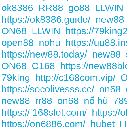
ok8386
RR88
go88
LLWIN
https://ok8386.guide/
new88
ON68
LLWIN
https://79king2
open88
nohu
https://uu88.ins
https://new88.today/
new88
ON68
C168
https://new88bl
79king
http://c168com.vip/
O
https://socolivesss.cc/
on68
new88
rr88
on68
nổ hũ
78
https://f168slot.com/
https://
https://on6886.com/
hubet
H