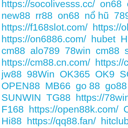
https://socolivesss.cc/
on68
new88
rr88
on68
nổ hũ
78
https://f168slot.com/
https://
https://on6886.com/
hubet
H
cm88
alo789
78win
cm88
https://cm88.cn.com/
https:/
jw88
98Win
OK365
OK9
S
OPEN88
MB66
go 88
go88
SUNWIN
TG88
https://78w
F168
https://open88k.com/
Hi88
https://qq88.fan/
hitclu