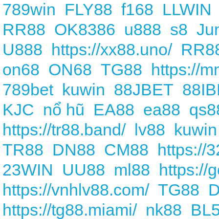
789win
FLY88
f168
LLWIN
RR88
OK8386
u888
s8
Ju
U888
https://xx88.uno/
RR8
on68
ON68
TG88
https://
789bet
kuwin
88JBET
88I
KJC
nổ hũ
EA88
ea88
qs8
https://tr88.band/
lv88
kuwin
TR88
DN88
CM88
https://3
23WIN
UU88
ml88
https://
https://vnhlv88.com/
TG88
D
https://tg88.miami/
nk88
BL