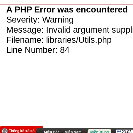
A PHP Error was encountered
Severity: Warning
Message: Invalid argument suppli
Filename: libraries/Utils.php
Line Number: 84
Thống kê xổ số
Miền Bắc
Miền Nam
Miền Trung