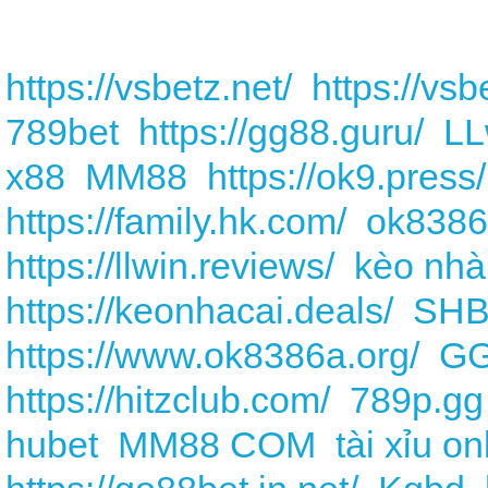
https://vsbetz.net/
https://vsb
789bet
https://gg88.guru/
LL
x88
MM88
https://ok9.press/
https://family.hk.com/
ok8386
https://llwin.reviews/
kèo nhà
https://keonhacai.deals/
SHB
https://www.ok8386a.org/
GG
https://hitzclub.com/
789p.gg
hubet
MM88 COM
tài xỉu on