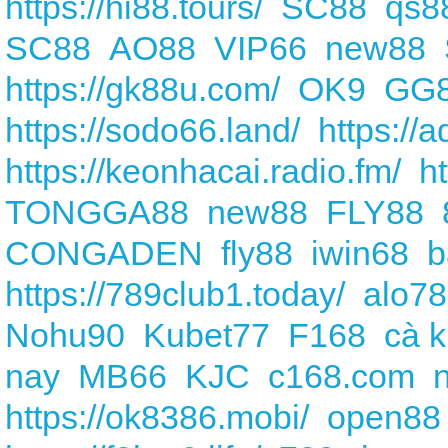
https://hi88.tours/
SC88
qs8
SC88
AO88
VIP66
new88
https://gk88u.com/
OK9
GG
https://sodo66.land/
https://a
https://keonhacai.radio.fm/
h
TONGGA88
new88
FLY88
CONGADEN
fly88
iwin68
b
https://789club1.today/
alo7
Nohu90
Kubet77
F168
cà k
nay
MB66
KJC
c168.com
https://ok8386.mobi/
open88