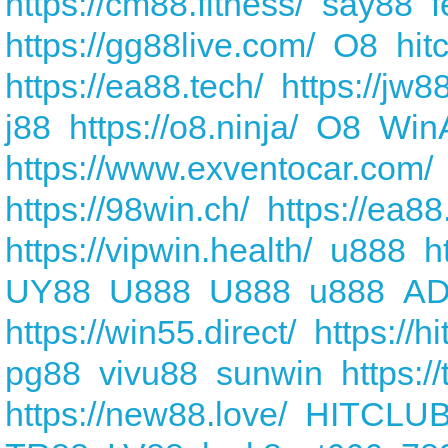
https://cm88.fitness/
say88
f
https://gg88live.com/
O8
hit
https://ea88.tech/
https://jw88
j88
https://o8.ninja/
O8
Win
https://www.exventocar.com/
https://98win.ch/
https://ea88
https://vipwin.health/
u888
h
UY88
U888
U888
u888
AD
https://win55.direct/
https://h
pg88
vivu88
sunwin
https:/
https://new88.love/
HITCLU