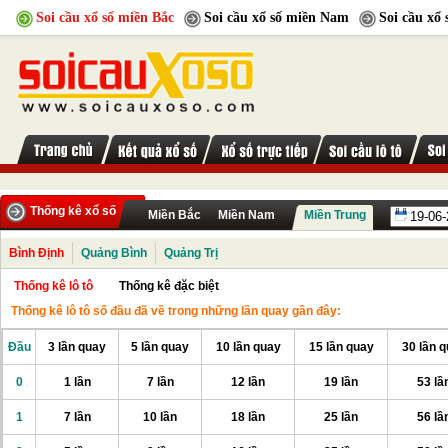
Soi cầu xổ số miền Bắc
Soi cầu xổ số miền Nam
Soi cầu xổ
Thống kê xổ số
Miền Bắc
Miền Nam
Miền Trung
Bình Định
Quảng Bình
Quảng Trị
Thống kê lô tô
Thống kê đặc biệt
Thống kê lô tô số đầu đã về trong những lần quay gần đây:
Đầu
3 lần quay
5 lần quay
10 lần quay
15 lần quay
30 lần 
0
1 lần
7 lần
12 lần
19 lần
53 lầ
1
7 lần
10 lần
18 lần
25 lần
56 lầ