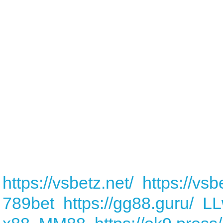
https://vsbetz.net/
https://vsb
789bet
https://gg88.guru/
LL