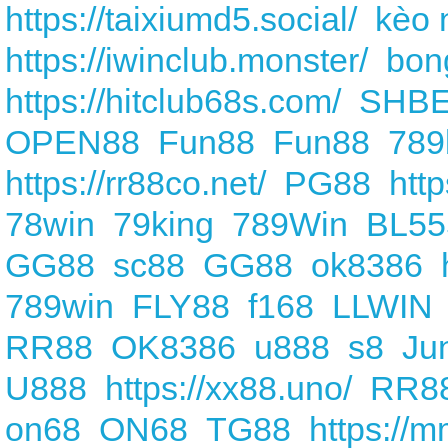
https://taixiumd5.social/
kèo 
https://iwinclub.monster/
bon
https://hitclub68s.com/
SHB
OPEN88
Fun88
Fun88
789
https://rr88co.net/
PG88
http
78win
79king
789Win
BL55
GG88
sc88
GG88
ok8386
789win
FLY88
f168
LLWIN
RR88
OK8386
u888
s8
Ju
U888
https://xx88.uno/
RR8
on68
ON68
TG88
https://m