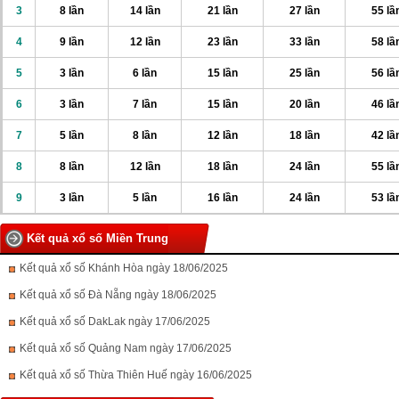
3
8 lần
14 lần
21 lần
27 lần
55 lầ
4
9 lần
12 lần
23 lần
33 lần
58 lầ
5
3 lần
6 lần
15 lần
25 lần
56 lầ
6
3 lần
7 lần
15 lần
20 lần
46 lầ
7
5 lần
8 lần
12 lần
18 lần
42 lầ
8
8 lần
12 lần
18 lần
24 lần
55 lầ
9
3 lần
5 lần
16 lần
24 lần
53 lầ
Kết quả xổ số Miền Trung
Kết quả xổ số Khánh Hòa ngày 18/06/2025
Kết quả xổ số Đà Nẵng ngày 18/06/2025
Kết quả xổ số DakLak ngày 17/06/2025
Kết quả xổ số Quảng Nam ngày 17/06/2025
Kết quả xổ số Thừa Thiên Huế ngày 16/06/2025