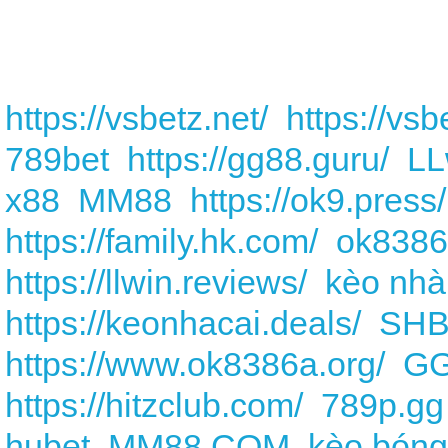
https://vsbetz.net/
https://vsb
789bet
https://gg88.guru/
LL
x88
MM88
https://ok9.press/
https://family.hk.com/
ok8386
https://llwin.reviews/
kèo nhà
https://keonhacai.deals/
SHB
https://www.ok8386a.org/
GG
https://hitzclub.com/
789p.gg
hubet
MM88 COM
kèo bóng