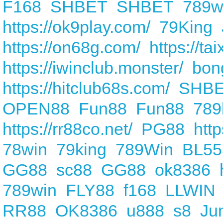
F168
SHBET
SHBET
789w
https://ok9play.com/
79King
https://on68g.com/
https://ta
https://iwinclub.monster/
bon
https://hitclub68s.com/
SHB
OPEN88
Fun88
Fun88
789
https://rr88co.net/
PG88
http
78win
79king
789Win
BL55
GG88
sc88
GG88
ok8386
789win
FLY88
f168
LLWIN
RR88
OK8386
u888
s8
Ju