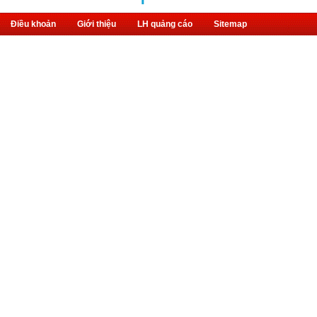
Điều khoản
Giới thiệu
LH quảng cáo
Sitemap