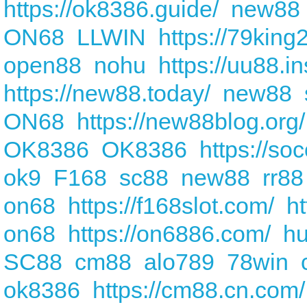
https://ok8386.guide/
new88
ON68
LLWIN
https://79king2
open88
nohu
https://uu88.ins
https://new88.today/
new88
ON68
https://new88blog.org/
OK8386
OK8386
https://soc
ok9
F168
sc88
new88
rr88
on68
https://f168slot.com/
ht
on68
https://on6886.com/
hu
SC88
cm88
alo789
78win
ok8386
https://cm88.cn.com/