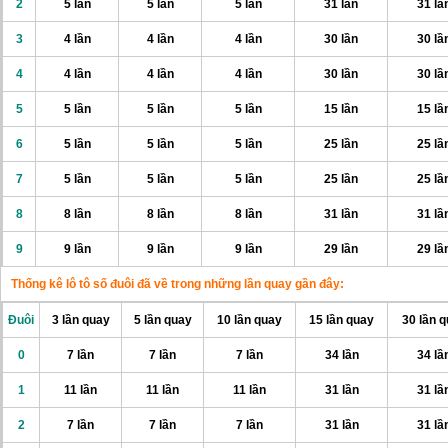
2
5 lần
5 lần
5 lần
31 lần
31 lầ
3
4 lần
4 lần
4 lần
30 lần
30 lầ
4
4 lần
4 lần
4 lần
30 lần
30 lầ
5
5 lần
5 lần
5 lần
15 lần
15 lầ
6
5 lần
5 lần
5 lần
25 lần
25 lầ
7
5 lần
5 lần
5 lần
25 lần
25 lầ
8
8 lần
8 lần
8 lần
31 lần
31 lầ
9
9 lần
9 lần
9 lần
29 lần
29 lầ
Thống kê lô tô số đuôi đã về trong những lần quay gần đây:
Đuôi
3 lần quay
5 lần quay
10 lần quay
15 lần quay
30 lần 
0
7 lần
7 lần
7 lần
34 lần
34 lầ
1
11 lần
11 lần
11 lần
31 lần
31 lầ
2
7 lần
7 lần
7 lần
31 lần
31 lầ