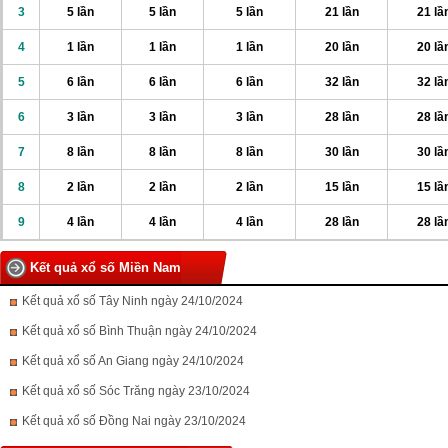
3
5 lần
5 lần
5 lần
21 lần
21 lầ
4
1 lần
1 lần
1 lần
20 lần
20 lầ
5
6 lần
6 lần
6 lần
32 lần
32 lầ
6
3 lần
3 lần
3 lần
28 lần
28 lầ
7
8 lần
8 lần
8 lần
30 lần
30 lầ
8
2 lần
2 lần
2 lần
15 lần
15 lầ
9
4 lần
4 lần
4 lần
28 lần
28 lầ
Kết quả xổ số Miền Nam
Kết quả xổ số Tây Ninh ngày 24/10/2024
Kết quả xổ số Bình Thuận ngày 24/10/2024
Kết quả xổ số An Giang ngày 24/10/2024
Kết quả xổ số Sóc Trăng ngày 23/10/2024
Kết quả xổ số Đồng Nai ngày 23/10/2024