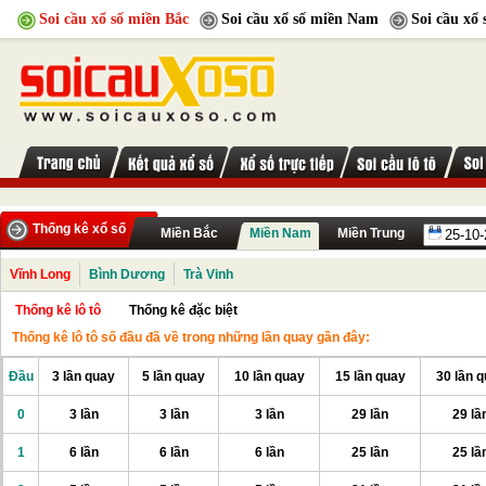
Soi cầu xổ số miền Bắc
Soi cầu xổ số miền Nam
Soi cầu xổ
Thống kê xổ số
Miền Bắc
Miền Nam
Miền Trung
Vĩnh Long
Bình Dương
Trà Vinh
Thống kê lô tô
Thống kê đặc biệt
Thống kê lô tô số đầu đã về trong những lần quay gần đây:
Đầu
3 lần quay
5 lần quay
10 lần quay
15 lần quay
30 lần 
0
3 lần
3 lần
3 lần
29 lần
29 lầ
1
6 lần
6 lần
6 lần
25 lần
25 lầ