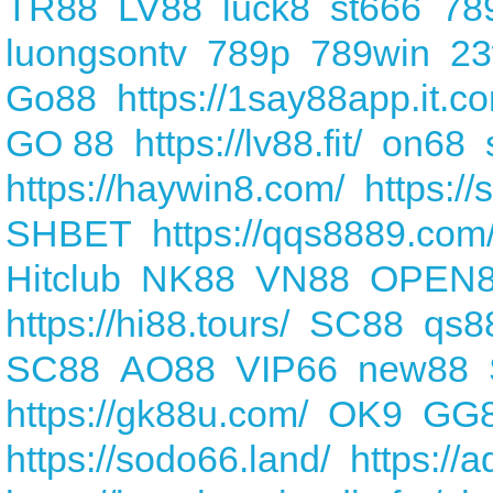
TR88
LV88
luck8
st666
78
luongsontv
789p
789win
23
Go88
https://1say88app.it.c
GO 88
https://lv88.fit/
on68
https://haywin8.com/
https://
SHBET
https://qqs8889.com
Hitclub
NK88
VN88
OPEN
https://hi88.tours/
SC88
qs8
SC88
AO88
VIP66
new88
https://gk88u.com/
OK9
GG
https://sodo66.land/
https://a