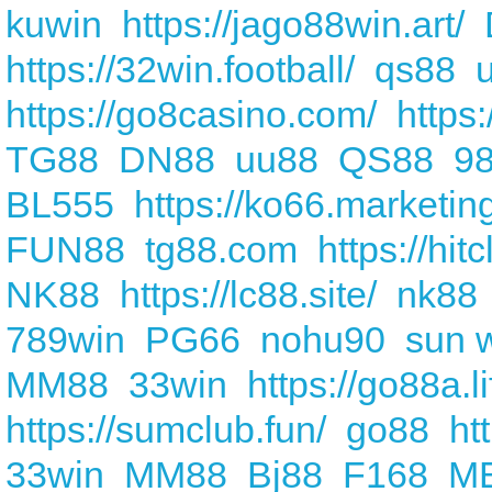
kuwin
https://jago88win.art/
https://32win.football/
qs88
https://go8casino.com/
https:
TG88
DN88
uu88
QS88
9
BL555
https://ko66.marketin
FUN88
tg88.com
https://hit
NK88
https://lc88.site/
nk88
789win
PG66
nohu90
sun 
MM88
33win
https://go88a.li
https://sumclub.fun/
go88
ht
33win
MM88
Bj88
F168
M