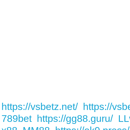
https://vsbetz.net/
https://vsb
789bet
https://gg88.guru/
LL