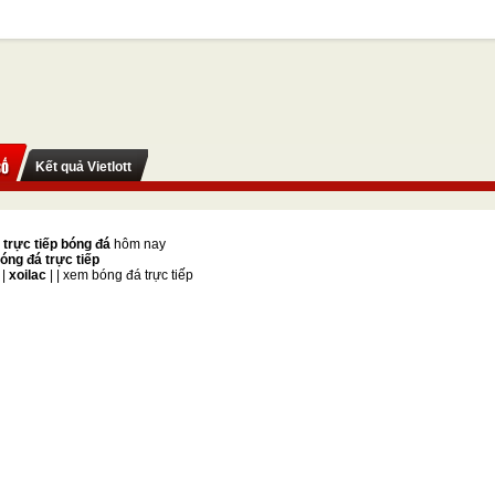
Kết quả Vietlott
c
trực tiếp bóng đá
hôm nay
óng đá trực tiếp
|
xoilac
|
|
xem bóng đá trực tiếp