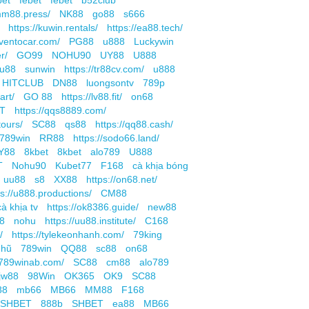
bet
febet
febet
b52club
/mm88.press/
NK88
go88
s666
https://kuwin.rentals/
https://ea88.tech/
xventocar.com/
PG88
u888
Luckywin
r/
GO99
NOHU90
UY88
U888
vu88
sunwin
https://tr88cv.com/
u888
HITCLUB
DN88
luongsontv
789p
art/
GO 88
https://lv88.fit/
on68
T
https://qqs8889.com/
tours/
SC88
qs88
https://qq88.cash/
789win
RR88
https://sodo66.land/
Y88
8kbet
8kbet
alo789
U888
T
Nohu90
Kubet77
F168
cà khịa bóng
uu88
s8
XX88
https://on68.net/
ps://u888.productions/
CM88
cà khịa tv
https://ok8386.guide/
new88
8
nohu
https://uu88.institute/
C168
/
https://tylekeonhanh.com/
79king
 hũ
789win
QQ88
sc88
on68
//789winab.com/
SC88
cm88
alo789
jw88
98Win
OK365
OK9
SC88
88
mb66
MB66
MM88
F168
SHBET
888b
SHBET
ea88
MB66