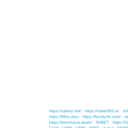
https://vsbetz.net/
https://vsbet365.io/
sh
https://88xx.dev/
https://family.hk.com/
o
https://keonhacai.deals/
SHBET
https://