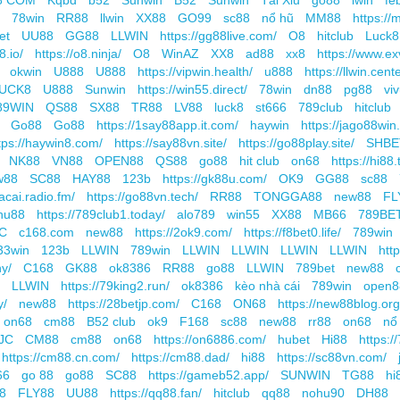
8 COM
Kqbd
b52
Sunwin
B52
Sunwin
Tài Xỉu
go88
iwin
fe
78win
RR88
llwin
XX88
GO99
sc88
nổ hũ
MM88
https:/
et
UU88
GG88
LLWIN
https://gg88live.com/
O8
hitclub
Luck8
8.io/
https://o8.ninja/
O8
WinAZ
XX8
ad88
xx8
https://www.e
okwin
U888
U888
https://vipwin.health/
u888
https://llwin.cente
UCK8
U888
Sunwin
https://win55.direct/
78win
dn88
pg88
vi
89WIN
QS88
SX88
TR88
LV88
luck8
st666
789club
hitclub
Go88
Go88
https://1say88app.it.com/
haywin
https://jago88win.
tps://haywin8.com/
https://say88vn.site/
https://go88play.site/
SHBE
NK88
VN88
OPEN88
QS88
go88
hit club
on68
https://hi88.
w88
SC88
HAY88
123b
https://gk88u.com/
OK9
GG88
sc88
acai.radio.fm/
https://go88vn.tech/
RR88
TONGGA88
new88
FL
hu88
https://789club1.today/
alo789
win55
XX88
MB66
789BE
C
c168.com
new88
https://2ok9.com/
https://f8bet0.life/
789win
33win
123b
LLWIN
789win
LLWIN
LLWIN
LLWIN
LLWIN
htt
y/
C168
GK88
ok8386
RR88
go88
LLWIN
789bet
new88
LLWIN
https://79king2.run/
ok8386
kèo nhà cái
789win
open8
y/
new88
https://28betjp.com/
C168
ON68
https://new88blog.org
on68
cm88
B52 club
ok9
F168
sc88
new88
rr88
on68
nổ
JC
CM88
cm88
on68
https://on6886.com/
hubet
Hi88
https:
https://cm88.cn.com/
https://cm88.dad/
hi88
https://sc88vn.com/
66
go 88
go88
SC88
https://gameb52.app/
SUNWIN
TG88
hi
8
FLY88
UU88
https://qq88.fan/
hitclub
qq88
nohu90
DH88