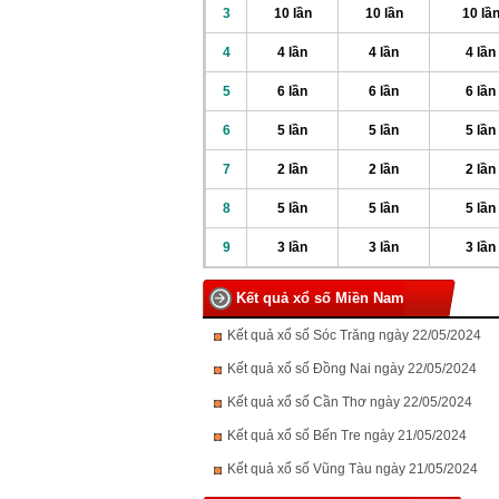
3
10 lần
10 lần
10 lầ
4
4 lần
4 lần
4 lần
5
6 lần
6 lần
6 lần
6
5 lần
5 lần
5 lần
7
2 lần
2 lần
2 lần
8
5 lần
5 lần
5 lần
9
3 lần
3 lần
3 lần
Kết quả xổ số Miền Nam
Kết quả xổ số Sóc Trăng ngày 22/05/2024
Kết quả xổ số Đồng Nai ngày 22/05/2024
Kết quả xổ số Cần Thơ ngày 22/05/2024
Kết quả xổ số Bến Tre ngày 21/05/2024
Kết quả xổ số Vũng Tàu ngày 21/05/2024