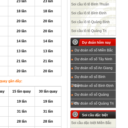
23 lần
23 lần
Soi cầu lô tô Bình Thuận
18 lần
18 lần
Soi cầu lô tô Bình Định
20 lần
20 lần
Soi cầu lô tô Quảng Bình
Soi cầu lô tô Quảng Trị
20 lần
20 lần
14 lần
14 lần
Dự đoán hôm nay
Dự đoán xổ số Miền Bắc
13 lần
13 lần
Dự đoán xổ số Tây Ninh
21 lần
21 lần
Dự đoán xổ số An Giang
20 lần
20 lần
Dự đoán xổ số Bình
 quay gần đây:
Thuận
Dự đoán xổ số Bình Định
uay
15 lần quay
30 lần quay
Dự đoán xổ số Quảng
19 lần
19 lần
Bình
Dự đoán xổ số Quảng Trị
31 lần
31 lần
Soi cầu đặc biệt
28 lần
28 lần
Soi cầu đặc biệt Miền Bắc