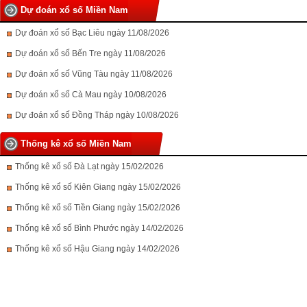
Dự đoán xổ số Miền Nam
Dự đoán xổ số Bạc Liêu ngày 11/08/2026
Dự đoán xổ số Bến Tre ngày 11/08/2026
Dự đoán xổ số Vũng Tàu ngày 11/08/2026
Dự đoán xổ số Cà Mau ngày 10/08/2026
Dự đoán xổ số Đồng Tháp ngày 10/08/2026
Thống kê xổ số Miền Nam
Thống kê xổ số Đà Lạt ngày 15/02/2026
Thống kê xổ số Kiên Giang ngày 15/02/2026
Thống kê xổ số Tiền Giang ngày 15/02/2026
Thống kê xổ số Bình Phước ngày 14/02/2026
Thống kê xổ số Hậu Giang ngày 14/02/2026