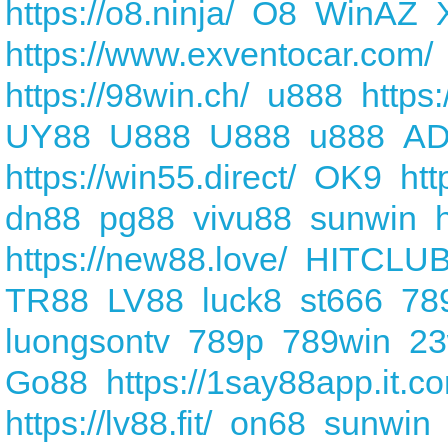
https://o8.ninja/
O8
WinAZ
https://www.exventocar.com/
https://98win.ch/
u888
https:
UY88
U888
U888
u888
AD
https://win55.direct/
OK9
htt
dn88
pg88
vivu88
sunwin
https://new88.love/
HITCLU
TR88
LV88
luck8
st666
78
luongsontv
789p
789win
23
Go88
https://1say88app.it.c
https://lv88.fit/
on68
sunwin