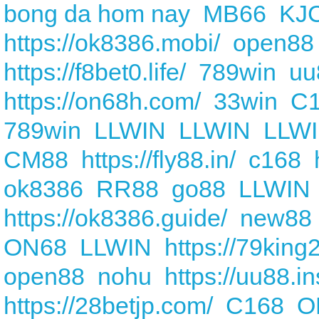
bong da hom nay
MB66
KJ
https://ok8386.mobi/
open88
https://f8bet0.life/
789win
uu
https://on68h.com/
33win
C
789win
LLWIN
LLWIN
LLW
CM88
https://fly88.in/
c168
ok8386
RR88
go88
LLWIN
https://ok8386.guide/
new88
ON68
LLWIN
https://79king2
open88
nohu
https://uu88.ins
https://28betjp.com/
C168
O