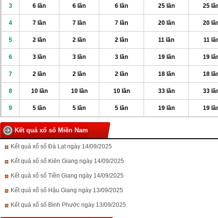
3
6 lần
6 lần
6 lần
25 lần
25 lầ
4
7 lần
7 lần
7 lần
20 lần
20 lầ
5
2 lần
2 lần
2 lần
11 lần
11 lầ
6
3 lần
3 lần
3 lần
19 lần
19 lầ
7
2 lần
2 lần
2 lần
18 lần
18 lầ
8
10 lần
10 lần
10 lần
33 lần
33 lầ
9
5 lần
5 lần
5 lần
19 lần
19 lầ
Kết quả xổ số Miền Nam
Kết quả xổ số Đà Lạt ngày 14/09/2025
Kết quả xổ số Kiên Giang ngày 14/09/2025
Kết quả xổ số Tiền Giang ngày 14/09/2025
Kết quả xổ số Hậu Giang ngày 13/09/2025
Kết quả xổ số Bình Phước ngày 13/09/2025