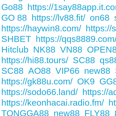
Go88
https://1say88app.it.c
GO 88
https://lv88.fit/
on68
https://haywin8.com/
https://
SHBET
https://qqs8889.com
Hitclub
NK88
VN88
OPEN
https://hi88.tours/
SC88
qs8
SC88
AO88
VIP66
new88
https://gk88u.com/
OK9
GG
https://sodo66.land/
https://a
https://keonhacai.radio.fm/
h
TONGGA88
new88
FLY88