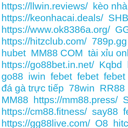
https://llwin.reviews/
kèo nhà
https://keonhacai.deals/
SHB
https://www.ok8386a.org/
GG
https://hitzclub.com/
789p.gg
hubet
MM88 COM
tài xỉu on
https://go88bet.in.net/
Kqbd
go88
iwin
febet
febet
febet
đá gà trực tiếp
78win
RR88
MM88
https://mm88.press/
https://cm88.fitness/
say88
f
https://gg88live.com/
O8
hit