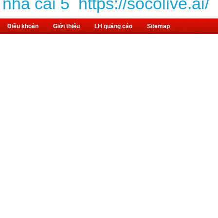
nhà cái 5
https://socolive.ai/
Điều khoản
Giới thiệu
LH quảng cáo
Sitemap