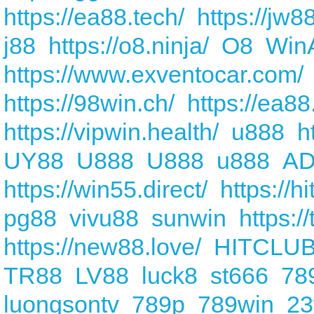
https://ea88.tech/
https://jw88
j88
https://o8.ninja/
O8
Win
https://www.exventocar.com/
https://98win.ch/
https://ea88
https://vipwin.health/
u888
h
UY88
U888
U888
u888
AD
https://win55.direct/
https://h
pg88
vivu88
sunwin
https:/
https://new88.love/
HITCLU
TR88
LV88
luck8
st666
78
luongsontv
789p
789win
23