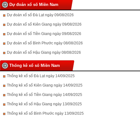
Dự đoán xổ số Miền Nam
Dự đoán xổ số Đà Lạt ngày 09/08/2026
Dự đoán xổ số Kiên Giang ngày 09/08/2026
Dự đoán xổ số Tiền Giang ngày 09/08/2026
Dự đoán xổ số Bình Phước ngày 08/08/2026
Dự đoán xổ số Hậu Giang ngày 08/08/2026
Thống kê xổ số Miền Nam
Thống kê xổ số Đà Lạt ngày 14/09/2025
Thống kê xổ số Kiên Giang ngày 14/09/2025
Thống kê xổ số Tiền Giang ngày 14/09/2025
Thống kê xổ số Hậu Giang ngày 13/09/2025
Thống kê xổ số Bình Phước ngày 13/09/2025