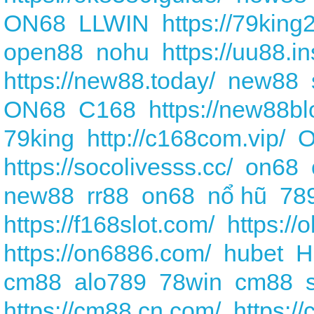
ON68
LLWIN
https://79king2
open88
nohu
https://uu88.ins
https://new88.today/
new88
ON68
C168
https://new88bl
79king
http://c168com.vip/
O
https://socolivesss.cc/
on68
new88
rr88
on68
nổ hũ
78
https://f168slot.com/
https://
https://on6886.com/
hubet
H
cm88
alo789
78win
cm88
https://cm88.cn.com/
https:/