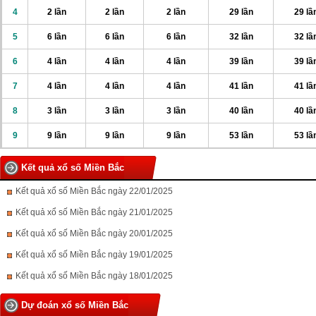
4
2 lần
2 lần
2 lần
29 lần
29 lầ
5
6 lần
6 lần
6 lần
32 lần
32 lầ
6
4 lần
4 lần
4 lần
39 lần
39 lầ
7
4 lần
4 lần
4 lần
41 lần
41 lầ
8
3 lần
3 lần
3 lần
40 lần
40 lầ
9
9 lần
9 lần
9 lần
53 lần
53 lầ
Kết quả xổ số Miền Bắc
Kết quả xổ số Miền Bắc ngày 22/01/2025
Kết quả xổ số Miền Bắc ngày 21/01/2025
Kết quả xổ số Miền Bắc ngày 20/01/2025
Kết quả xổ số Miền Bắc ngày 19/01/2025
Kết quả xổ số Miền Bắc ngày 18/01/2025
Dự đoán xổ số Miền Bắc