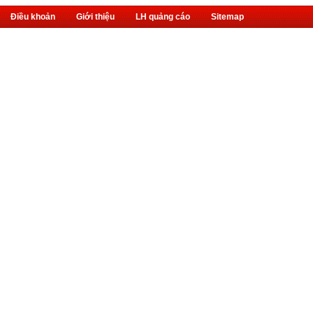
Điều khoản
Giới thiệu
LH quảng cáo
Sitemap