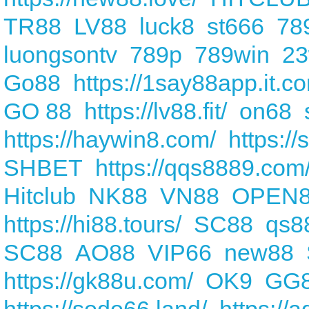
TR88
LV88
luck8
st666
78
luongsontv
789p
789win
23
Go88
https://1say88app.it.c
GO 88
https://lv88.fit/
on68
https://haywin8.com/
https://
SHBET
https://qqs8889.com
Hitclub
NK88
VN88
OPEN
https://hi88.tours/
SC88
qs8
SC88
AO88
VIP66
new88
https://gk88u.com/
OK9
GG