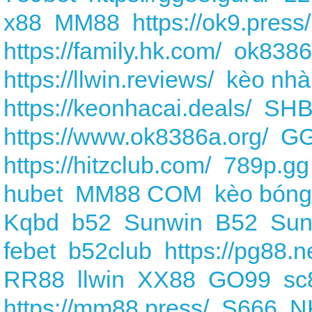
x88
MM88
https://ok9.press/
https://family.hk.com/
ok8386
https://llwin.reviews/
kèo nhà
https://keonhacai.deals/
SHB
https://www.ok8386a.org/
GG
https://hitzclub.com/
789p.gg
hubet
MM88 COM
kèo bóng
Kqbd
b52
Sunwin
B52
Sun
febet
b52club
https://pg88.n
RR88
llwin
XX88
GO99
sc
https://mm88.press/
S666
N