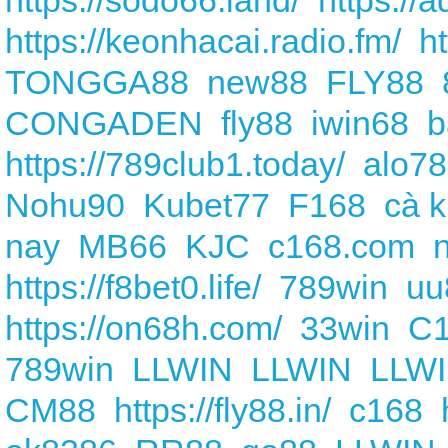
https://sodo66.land/
https://a
https://keonhacai.radio.fm/
h
TONGGA88
new88
FLY88
CONGADEN
fly88
iwin68
b
https://789club1.today/
alo7
Nohu90
Kubet77
F168
cà k
nay
MB66
KJC
c168.com
https://f8bet0.life/
789win
uu
https://on68h.com/
33win
C
789win
LLWIN
LLWIN
LLW
CM88
https://fly88.in/
c168