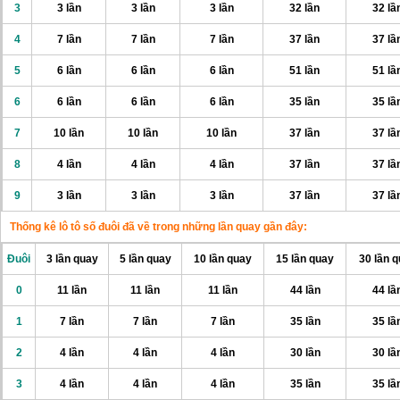
3
3 lần
3 lần
3 lần
32 lần
32 lầ
4
7 lần
7 lần
7 lần
37 lần
37 lầ
5
6 lần
6 lần
6 lần
51 lần
51 lầ
6
6 lần
6 lần
6 lần
35 lần
35 lầ
7
10 lần
10 lần
10 lần
37 lần
37 lầ
8
4 lần
4 lần
4 lần
37 lần
37 lầ
9
3 lần
3 lần
3 lần
37 lần
37 lầ
Thống kê lô tô số đuôi đã về trong những lần quay gần đây:
Đuôi
3 lần quay
5 lần quay
10 lần quay
15 lần quay
30 lần 
0
11 lần
11 lần
11 lần
44 lần
44 lầ
1
7 lần
7 lần
7 lần
35 lần
35 lầ
2
4 lần
4 lần
4 lần
30 lần
30 lầ
3
4 lần
4 lần
4 lần
35 lần
35 lầ