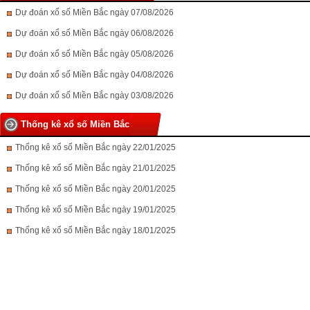
Dự đoán xổ số Miền Bắc ngày 07/08/2026
Dự đoán xổ số Miền Bắc ngày 06/08/2026
Dự đoán xổ số Miền Bắc ngày 05/08/2026
Dự đoán xổ số Miền Bắc ngày 04/08/2026
Dự đoán xổ số Miền Bắc ngày 03/08/2026
Thống kê xổ số Miền Bắc
Thống kê xổ số Miền Bắc ngày 22/01/2025
Thống kê xổ số Miền Bắc ngày 21/01/2025
Thống kê xổ số Miền Bắc ngày 20/01/2025
Thống kê xổ số Miền Bắc ngày 19/01/2025
Thống kê xổ số Miền Bắc ngày 18/01/2025