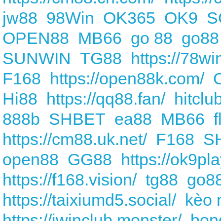
jw88
98Win
OK365
OK9
S
OPEN88
MB66
go 88
go88
SUNWIN
TG88
https://78w
F168
https://open88k.com/
Hi88
https://qq88.fan/
hitclu
888b
SHBET
ea88
MB66
f
https://cm88.uk.net/
F168
S
open88
GG88
https://ok9pl
https://f168.vision/
tg88
go8
https://taixiumd5.social/
kèo 
https://iwinclub.monster/
bon