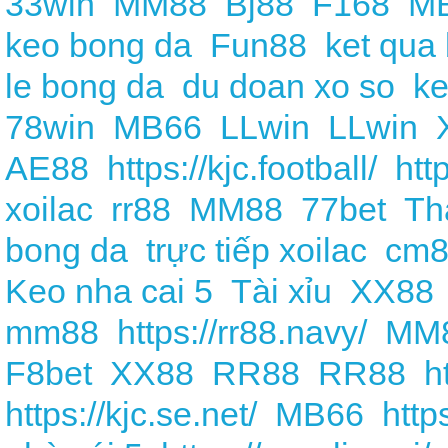
33win
MM88
Bj88
F168
M
keo bong da
Fun88
ket qua
le bong da
du doan xo so
ke
78win
MB66
LLwin
LLwin
AE88
https://kjc.football/
htt
xoilac
rr88
MM88
77bet
Th
bong da
trực tiếp xoilac
cm8
Keo nha cai 5
Tài xỉu
XX88
mm88
https://rr88.navy/
MM
F8bet
XX88
RR88
RR88
h
https://kjc.se.net/
MB66
http