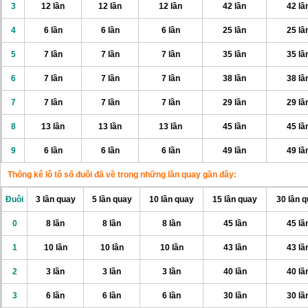
3
12 lần
12 lần
12 lần
42 lần
42 lầ
4
6 lần
6 lần
6 lần
25 lần
25 lầ
5
7 lần
7 lần
7 lần
35 lần
35 lầ
6
7 lần
7 lần
7 lần
38 lần
38 lầ
7
7 lần
7 lần
7 lần
29 lần
29 lầ
8
13 lần
13 lần
13 lần
45 lần
45 lầ
9
6 lần
6 lần
6 lần
49 lần
49 lầ
Thống kê lô tô số đuôi đã về trong những lần quay gần đây:
Đuôi
3 lần quay
5 lần quay
10 lần quay
15 lần quay
30 lần 
0
8 lần
8 lần
8 lần
45 lần
45 lầ
1
10 lần
10 lần
10 lần
43 lần
43 lầ
2
3 lần
3 lần
3 lần
40 lần
40 lầ
3
6 lần
6 lần
6 lần
30 lần
30 lầ