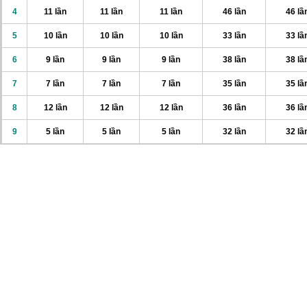
4
11 lần
11 lần
11 lần
46 lần
46 lầ
5
10 lần
10 lần
10 lần
33 lần
33 lầ
6
9 lần
9 lần
9 lần
38 lần
38 lầ
7
7 lần
7 lần
7 lần
35 lần
35 lầ
8
12 lần
12 lần
12 lần
36 lần
36 lầ
9
5 lần
5 lần
5 lần
32 lần
32 lầ