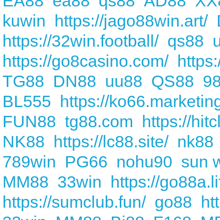
EA88
ea88
qs88
AD88
XX
kuwin
https://jago88win.art/
https://32win.football/
qs88
https://go8casino.com/
https:
TG88
DN88
uu88
QS88
9
BL555
https://ko66.marketin
FUN88
tg88.com
https://hit
NK88
https://lc88.site/
nk88
789win
PG66
nohu90
sun 
MM88
33win
https://go88a.li
https://sumclub.fun/
go88
ht