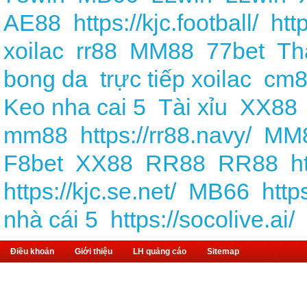
AE88
https://kjc.football/
htt
xoilac
rr88
MM88
77bet
Th
bong da
trực tiếp xoilac
cm8
Keo nha cai 5
Tài xỉu
XX88
mm88
https://rr88.navy/
MM
F8bet
XX88
RR88
RR88
h
https://kjc.se.net/
MB66
http
nhà cái 5
https://socolive.ai/
Điều khoản
Giới thiệu
LH quảng cáo
Sitemap