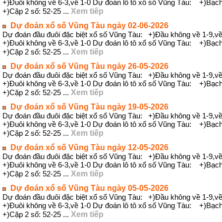
+)Đuôi không về 6-3,về 1-0 Dự đoán lô tô xổ số Vũng Tàu: +)Bạch
Xem tiếp
+)Cặp 2 số: 52-25 ...
Dự đoán xổ số Vũng Tàu ngày 02-06-2026
Dự đoán đầu đuôi đặc biệt xổ số Vũng Tàu: +)Đầu không về 1-9,về
+)Đuôi không về 6-3,về 1-0 Dự đoán lô tô xổ số Vũng Tàu: +)Bạch
Xem tiếp
+)Cặp 2 số: 52-25 ...
Dự đoán xổ số Vũng Tàu ngày 26-05-2026
Dự đoán đầu đuôi đặc biệt xổ số Vũng Tàu: +)Đầu không về 1-9,về
+)Đuôi không về 6-3,về 1-0 Dự đoán lô tô xổ số Vũng Tàu: +)Bạch
Xem tiếp
+)Cặp 2 số: 52-25 ...
Dự đoán xổ số Vũng Tàu ngày 19-05-2026
Dự đoán đầu đuôi đặc biệt xổ số Vũng Tàu: +)Đầu không về 1-9,về
+)Đuôi không về 6-3,về 1-0 Dự đoán lô tô xổ số Vũng Tàu: +)Bạch
Xem tiếp
+)Cặp 2 số: 52-25 ...
Dự đoán xổ số Vũng Tàu ngày 12-05-2026
Dự đoán đầu đuôi đặc biệt xổ số Vũng Tàu: +)Đầu không về 1-9,về
+)Đuôi không về 6-3,về 1-0 Dự đoán lô tô xổ số Vũng Tàu: +)Bạch
Xem tiếp
+)Cặp 2 số: 52-25 ...
Dự đoán xổ số Vũng Tàu ngày 05-05-2026
Dự đoán đầu đuôi đặc biệt xổ số Vũng Tàu: +)Đầu không về 1-9,về
+)Đuôi không về 6-3,về 1-0 Dự đoán lô tô xổ số Vũng Tàu: +)Bạch
Xem tiếp
+)Cặp 2 số: 52-25 ...