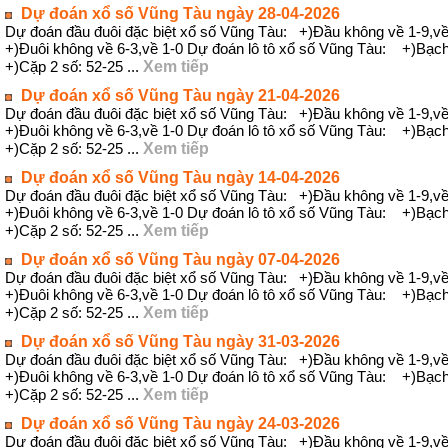
Dự đoán xổ số Vũng Tàu ngày 28-04-2026
Dự đoán đầu đuôi đặc biệt xổ số Vũng Tàu: +)Đầu không về 1-9,về
+)Đuôi không về 6-3,về 1-0 Dự đoán lô tô xổ số Vũng Tàu: +)Bạch
Xem tiếp
+)Cặp 2 số: 52-25 ...
Dự đoán xổ số Vũng Tàu ngày 21-04-2026
Dự đoán đầu đuôi đặc biệt xổ số Vũng Tàu: +)Đầu không về 1-9,về
+)Đuôi không về 6-3,về 1-0 Dự đoán lô tô xổ số Vũng Tàu: +)Bạch
Xem tiếp
+)Cặp 2 số: 52-25 ...
Dự đoán xổ số Vũng Tàu ngày 14-04-2026
Dự đoán đầu đuôi đặc biệt xổ số Vũng Tàu: +)Đầu không về 1-9,về
+)Đuôi không về 6-3,về 1-0 Dự đoán lô tô xổ số Vũng Tàu: +)Bạch
Xem tiếp
+)Cặp 2 số: 52-25 ...
Dự đoán xổ số Vũng Tàu ngày 07-04-2026
Dự đoán đầu đuôi đặc biệt xổ số Vũng Tàu: +)Đầu không về 1-9,về
+)Đuôi không về 6-3,về 1-0 Dự đoán lô tô xổ số Vũng Tàu: +)Bạch
Xem tiếp
+)Cặp 2 số: 52-25 ...
Dự đoán xổ số Vũng Tàu ngày 31-03-2026
Dự đoán đầu đuôi đặc biệt xổ số Vũng Tàu: +)Đầu không về 1-9,về
+)Đuôi không về 6-3,về 1-0 Dự đoán lô tô xổ số Vũng Tàu: +)Bạch
Xem tiếp
+)Cặp 2 số: 52-25 ...
Dự đoán xổ số Vũng Tàu ngày 24-03-2026
Dự đoán đầu đuôi đặc biệt xổ số Vũng Tàu: +)Đầu không về 1-9,về