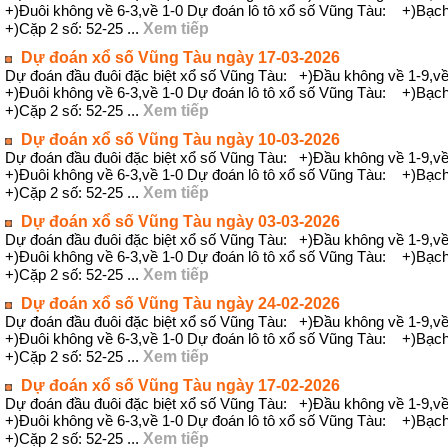
+)Đuôi không về 6-3,về 1-0 Dự đoán lô tô xổ số Vũng Tàu: +)Bạch
Xem tiếp
+)Cặp 2 số: 52-25 ...
Dự đoán xổ số Vũng Tàu ngày 17-03-2026
Dự đoán đầu đuôi đặc biệt xổ số Vũng Tàu: +)Đầu không về 1-9,về
+)Đuôi không về 6-3,về 1-0 Dự đoán lô tô xổ số Vũng Tàu: +)Bạch
Xem tiếp
+)Cặp 2 số: 52-25 ...
Dự đoán xổ số Vũng Tàu ngày 10-03-2026
Dự đoán đầu đuôi đặc biệt xổ số Vũng Tàu: +)Đầu không về 1-9,về
+)Đuôi không về 6-3,về 1-0 Dự đoán lô tô xổ số Vũng Tàu: +)Bạch
Xem tiếp
+)Cặp 2 số: 52-25 ...
Dự đoán xổ số Vũng Tàu ngày 03-03-2026
Dự đoán đầu đuôi đặc biệt xổ số Vũng Tàu: +)Đầu không về 1-9,về
+)Đuôi không về 6-3,về 1-0 Dự đoán lô tô xổ số Vũng Tàu: +)Bạch
Xem tiếp
+)Cặp 2 số: 52-25 ...
Dự đoán xổ số Vũng Tàu ngày 24-02-2026
Dự đoán đầu đuôi đặc biệt xổ số Vũng Tàu: +)Đầu không về 1-9,về
+)Đuôi không về 6-3,về 1-0 Dự đoán lô tô xổ số Vũng Tàu: +)Bạch
Xem tiếp
+)Cặp 2 số: 52-25 ...
Dự đoán xổ số Vũng Tàu ngày 17-02-2026
Dự đoán đầu đuôi đặc biệt xổ số Vũng Tàu: +)Đầu không về 1-9,về
+)Đuôi không về 6-3,về 1-0 Dự đoán lô tô xổ số Vũng Tàu: +)Bạch
Xem tiếp
+)Cặp 2 số: 52-25 ...