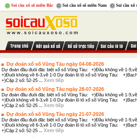
Soi cầu xổ số miền Bắc
Soi cầu xổ số miền Nam
Soi cầu xổ
Dự đoán xổ số Vũng Tàu ngày 04-08-2026
Dự đoán đầu đuôi đặc biệt xổ số Vũng Tàu: +)Đầu không về 1-9,về
+)Đuôi không về 6-3,về 1-0 Dự đoán lô tô xổ số Vũng Tàu: +)Bạch
Xem tiếp
+)Cặp 2 số: 52-25 ...
Dự đoán xổ số Vũng Tàu ngày 28-07-2026
Dự đoán đầu đuôi đặc biệt xổ số Vũng Tàu: +)Đầu không về 1-9,về
+)Đuôi không về 6-3,về 1-0 Dự đoán lô tô xổ số Vũng Tàu: +)Bạch
Xem tiếp
+)Cặp 2 số: 52-25 ...
Dự đoán xổ số Vũng Tàu ngày 21-07-2026
Dự đoán đầu đuôi đặc biệt xổ số Vũng Tàu: +)Đầu không về 1-9,về
+)Đuôi không về 6-3,về 1-0 Dự đoán lô tô xổ số Vũng Tàu: +)Bạch
Xem tiếp
+)Cặp 2 số: 52-25 ...