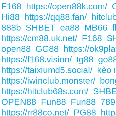
F168
https://open88k.com/
Hi88
https://qq88.fan/
hitclu
888b
SHBET
ea88
MB66
f
https://cm88.uk.net/
F168
S
open88
GG88
https://ok9pl
https://f168.vision/
tg88
go8
https://taixiumd5.social/
kèo 
https://iwinclub.monster/
bon
https://hitclub68s.com/
SHB
OPEN88
Fun88
Fun88
789
https://rr88co.net/
PG88
http