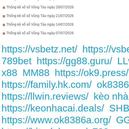
Thống kê xổ số Vũng Tàu ngày 28/07/2026
Thống kê xổ số Vũng Tàu ngày 21/07/2026
Thống kê xổ số Vũng Tàu ngày 14/07/2026
Thống kê xổ số Vũng Tàu ngày 07/07/2026
https://vsbetz.net/
https://vsb
789bet
https://gg88.guru/
LL
x88
MM88
https://ok9.press/
https://family.hk.com/
ok8386
https://llwin.reviews/
kèo nhà
https://keonhacai.deals/
SHB
https://www.ok8386a.org/
GG