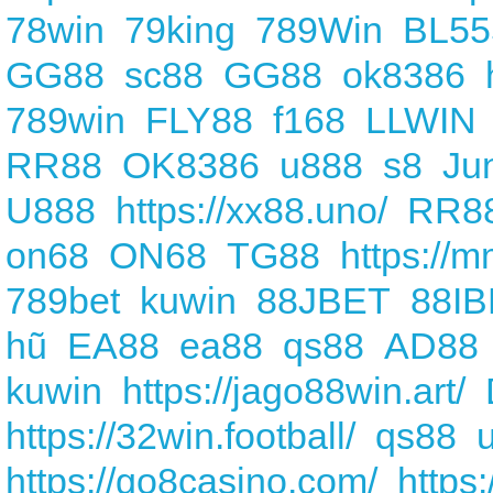
78win
79king
789Win
BL55
GG88
sc88
GG88
ok8386
789win
FLY88
f168
LLWIN
RR88
OK8386
u888
s8
Ju
U888
https://xx88.uno/
RR8
on68
ON68
TG88
https://
789bet
kuwin
88JBET
88I
hũ
EA88
ea88
qs88
AD88
kuwin
https://jago88win.art/
https://32win.football/
qs88
https://go8casino.com/
https: