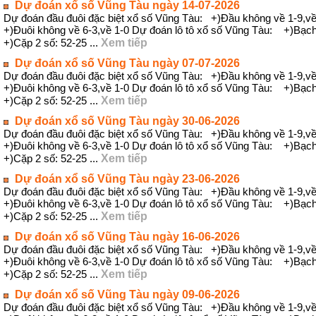
Dự đoán xổ số Vũng Tàu ngày 14-07-2026
Dự đoán đầu đuôi đặc biệt xổ số Vũng Tàu: +)Đầu không về 1-9,về
+)Đuôi không về 6-3,về 1-0 Dự đoán lô tô xổ số Vũng Tàu: +)Bạch
Xem tiếp
+)Cặp 2 số: 52-25 ...
Dự đoán xổ số Vũng Tàu ngày 07-07-2026
Dự đoán đầu đuôi đặc biệt xổ số Vũng Tàu: +)Đầu không về 1-9,về
+)Đuôi không về 6-3,về 1-0 Dự đoán lô tô xổ số Vũng Tàu: +)Bạch
Xem tiếp
+)Cặp 2 số: 52-25 ...
Dự đoán xổ số Vũng Tàu ngày 30-06-2026
Dự đoán đầu đuôi đặc biệt xổ số Vũng Tàu: +)Đầu không về 1-9,về
+)Đuôi không về 6-3,về 1-0 Dự đoán lô tô xổ số Vũng Tàu: +)Bạch
Xem tiếp
+)Cặp 2 số: 52-25 ...
Dự đoán xổ số Vũng Tàu ngày 23-06-2026
Dự đoán đầu đuôi đặc biệt xổ số Vũng Tàu: +)Đầu không về 1-9,về
+)Đuôi không về 6-3,về 1-0 Dự đoán lô tô xổ số Vũng Tàu: +)Bạch
Xem tiếp
+)Cặp 2 số: 52-25 ...
Dự đoán xổ số Vũng Tàu ngày 16-06-2026
Dự đoán đầu đuôi đặc biệt xổ số Vũng Tàu: +)Đầu không về 1-9,về
+)Đuôi không về 6-3,về 1-0 Dự đoán lô tô xổ số Vũng Tàu: +)Bạch
Xem tiếp
+)Cặp 2 số: 52-25 ...
Dự đoán xổ số Vũng Tàu ngày 09-06-2026
Dự đoán đầu đuôi đặc biệt xổ số Vũng Tàu: +)Đầu không về 1-9,về