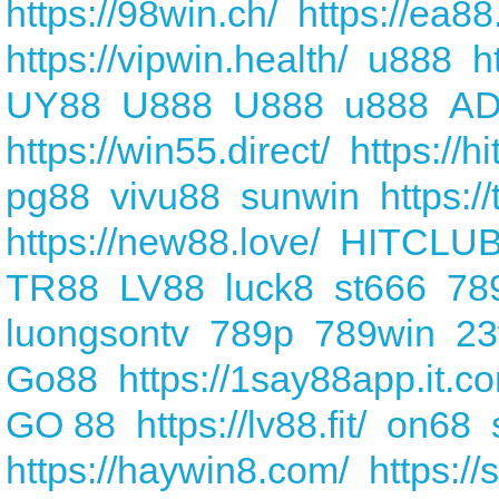
https://98win.ch/
https://ea88
https://vipwin.health/
u888
h
UY88
U888
U888
u888
AD
https://win55.direct/
https://h
pg88
vivu88
sunwin
https:/
https://new88.love/
HITCLU
TR88
LV88
luck8
st666
78
luongsontv
789p
789win
23
Go88
https://1say88app.it.c
GO 88
https://lv88.fit/
on68
https://haywin8.com/
https://