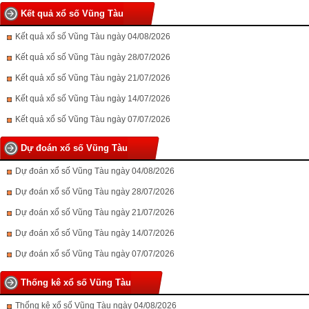
Kết quả xổ số Vũng Tàu
Kết quả xổ số Vũng Tàu ngày 04/08/2026
Kết quả xổ số Vũng Tàu ngày 28/07/2026
Kết quả xổ số Vũng Tàu ngày 21/07/2026
Kết quả xổ số Vũng Tàu ngày 14/07/2026
Kết quả xổ số Vũng Tàu ngày 07/07/2026
Dự đoán xổ số Vũng Tàu
Dự đoán xổ số Vũng Tàu ngày 04/08/2026
Dự đoán xổ số Vũng Tàu ngày 28/07/2026
Dự đoán xổ số Vũng Tàu ngày 21/07/2026
Dự đoán xổ số Vũng Tàu ngày 14/07/2026
Dự đoán xổ số Vũng Tàu ngày 07/07/2026
Thống kê xổ số Vũng Tàu
Thống kê xổ số Vũng Tàu ngày 04/08/2026