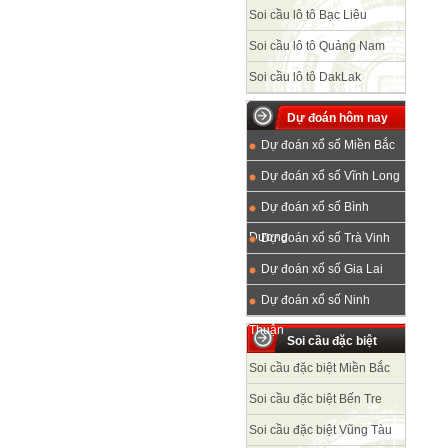
Soi cầu lô tô Bạc Liêu
Soi cầu lô tô Quảng Nam
Soi cầu lô tô DakLak
Dự đoán hôm nay
Dự đoán xổ số Miền Bắc
Dự đoán xổ số Vĩnh Long
Dự đoán xổ số Bình
Dương
Dự đoán xổ số Trà Vinh
Dự đoán xổ số Gia Lai
Dự đoán xổ số Ninh
Thuận
Soi cầu đặc biệt
Soi cầu đặc biệt Miền Bắc
Soi cầu đặc biệt Bến Tre
Soi cầu đặc biệt Vũng Tàu