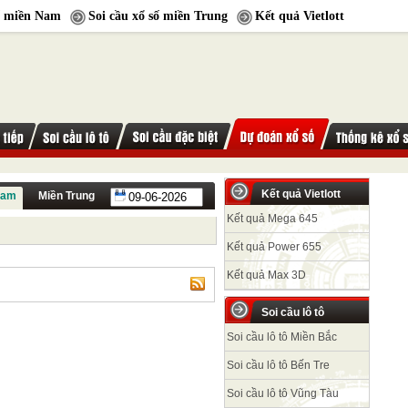
số miền Nam
Soi cầu xổ số miền Trung
Kết quả Vietlott
Kết quả Vietlott
Nam
Miền Trung
Kết quả Mega 645
Kết quả Power 655
Kết quả Max 3D
Soi cầu lô tô
Soi cầu lô tô Miền Bắc
Soi cầu lô tô Bến Tre
Soi cầu lô tô Vũng Tàu