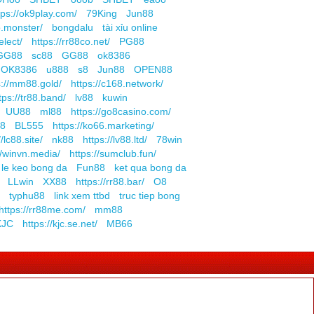
tps://ok9play.com/
79King
Jun88
b.monster/
bongdalu
tài xỉu online
elect/
https://rr88co.net/
PG88
GG88
sc88
GG88
ok8386
OK8386
u888
s8
Jun88
OPEN88
s://mm88.gold/
https://c168.network/
tps://tr88.band/
lv88
kuwin
UU88
ml88
https://go8casino.com/
88
BL555
https://ko66.marketing/
//lc88.site/
nk88
https://lv88.ltd/
78win
//winvn.media/
https://sumclub.fun/
 le keo bong da
Fun88
ket qua bong da
LLwin
XX88
https://rr88.bar/
O8
typhu88
link xem ttbd
truc tiep bong
https://rr88me.com/
mm88
KJC
https://kjc.se.net/
MB66