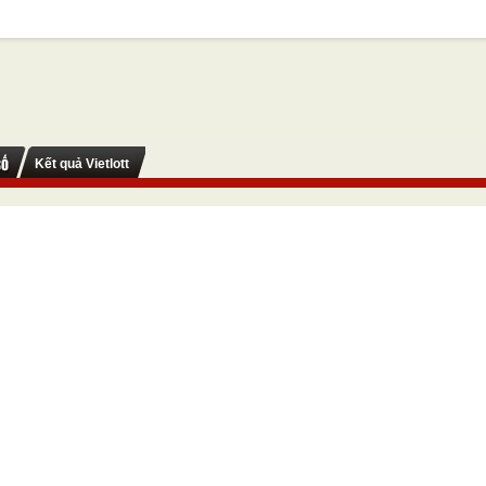
Kết quả Vietlott