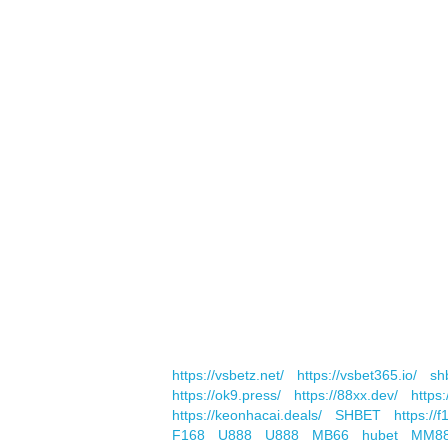
https://vsbetz.net/
https://vsbet365.io/
sh
https://ok9.press/
https://88xx.dev/
https:
https://keonhacai.deals/
SHBET
https://
F168
U888
U888
MB66
hubet
MM8