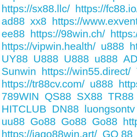
https://sx88.llc/
https://fc88.io
ad88
xx8
https://www.exven
ee88
https://98win.ch/
https:
https://vipwin.health/
u888
h
UY88
U888
U888
u888
AD
Sunwin
https://win55.direct/
https://tr88cv.com/
u888
http
789WIN
QS88
SX88
TR88
HITCLUB
DN88
luongsontv
uu88
Go88
Go88
Go88
htt
https://jago88win.art/
GO 88