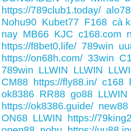
https://789club1.today/
alo7
Nohu90
Kubet77
F168
cà k
nay
MB66
KJC
c168.com
https://f8bet0.life/
789win
uu
https://on68h.com/
33win
C
789win
LLWIN
LLWIN
LLW
CM88
https://fly88.in/
c168
ok8386
RR88
go88
LLWIN
https://ok8386.guide/
new88
ON68
LLWIN
https://79king2
open88
nohu
https://uu88.ins