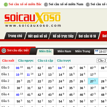
Soi cầu xổ số miền Bắc
Soi cầu xổ số miền Nam
Soi cầu xổ
Soi cầu đặc biệt
Miền Bắc
Miền Nam
Miền Trung
Cầu xuôi
Cầu ngược
Cầu cả cặp
Cầu trượt
10
2
7
7
12
7
5
6
4
Đầu 0
00
01
02
03
04
05
06
07
08
16
14
3
7
9
5
6
9
Đầu 1
10
11
12
13
14
15
16
17
3
2
2
3
6
2
1
1
5
Đầu 2
20
21
22
23
24
25
26
27
28
2
2
1
2
3
1
1
2
3
Đầu 3
30
31
32
33
34
35
36
37
38
13
8
4
8
9
2
6
5
3
Đầu 4
40
41
42
43
44
45
46
47
48
5
4
2
7
7
3
2
7
5
Đầu 5
50
51
52
53
54
55
56
57
58