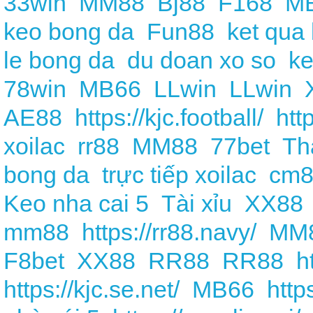
33win
MM88
Bj88
F168
M
keo bong da
Fun88
ket qua
le bong da
du doan xo so
ke
78win
MB66
LLwin
LLwin
AE88
https://kjc.football/
htt
xoilac
rr88
MM88
77bet
Th
bong da
trực tiếp xoilac
cm8
Keo nha cai 5
Tài xỉu
XX88
mm88
https://rr88.navy/
MM
F8bet
XX88
RR88
RR88
h
https://kjc.se.net/
MB66
http