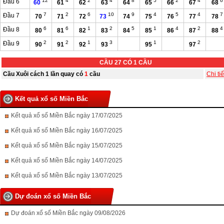
12
4
2
4
8
5
2
4
6
Đầu 6
60
61
62
63
64
65
66
67
68
7
2
6
10
9
4
5
4
7
Đầu 7
70
71
72
73
74
75
76
77
78
6
6
1
2
5
1
4
2
4
Đầu 8
80
81
82
83
84
85
86
87
88
2
2
1
3
1
2
Đầu 9
90
91
92
93
95
97
CẦU 27 CÓ 1 CẦU
Cầu Xuôi cách 1 lần quay có
1
cầu
Chi tiế
Kết quả xổ số Miền Bắc
Kết quả xổ số Miền Bắc ngày 17/07/2025
Kết quả xổ số Miền Bắc ngày 16/07/2025
Kết quả xổ số Miền Bắc ngày 15/07/2025
Kết quả xổ số Miền Bắc ngày 14/07/2025
Kết quả xổ số Miền Bắc ngày 13/07/2025
Dự đoán xổ số Miền Bắc
Dự đoán xổ số Miền Bắc ngày 09/08/2026