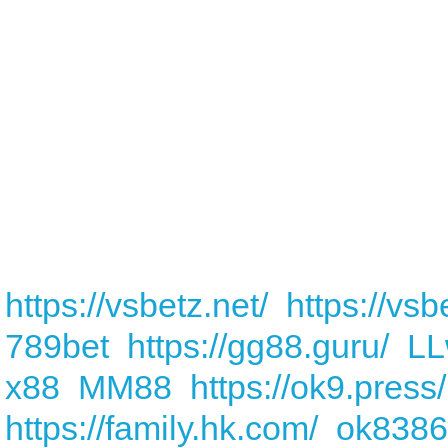
https://vsbetz.net/
https://vsb
789bet
https://gg88.guru/
LL
x88
MM88
https://ok9.press/
https://family.hk.com/
ok8386