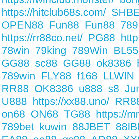
https://hitclub68s.com/
SHB
OPEN88
Fun88
Fun88
789
https://rr88co.net/
PG88
http
78win
79king
789Win
BL55
GG88
sc88
GG88
ok8386
789win
FLY88
f168
LLWIN
RR88
OK8386
u888
s8
Ju
U888
https://xx88.uno/
RR8
on68
ON68
TG88
https://m
789bet
kuwin
88JBET
88I