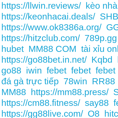
https://llwin.reviews/
kèo nhà
https://keonhacai.deals/
SHB
https://www.ok8386a.org/
GG
https://hitzclub.com/
789p.gg
hubet
MM88 COM
tài xỉu on
https://go88bet.in.net/
Kqbd
go88
iwin
febet
febet
febet
đá gà trực tiếp
78win
RR88
MM88
https://mm88.press/
https://cm88.fitness/
say88
f
https://gg88live.com/
O8
hit