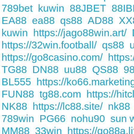
789bet
kuwin
88JBET
88I
EA88
ea88
qs88
AD88
XX
kuwin
https://jago88win.art/
https://32win.football/
qs88
https://go8casino.com/
https:
TG88
DN88
uu88
QS88
9
BL555
https://ko66.marketin
FUN88
tg88.com
https://hit
NK88
https://lc88.site/
nk88
789win
PG66
nohu90
sun 
MM88
33win
https://go88a.li