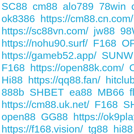
SC88
cm88
alo789
78win
ok8386
https://cm88.cn.com/
https://sc88vn.com/
jw88
98
https://nohu90.surf/
F168
O
https://gameb52.app/
SUNW
F168
https://open88k.com/
Hi88
https://qq88.fan/
hitclu
888b
SHBET
ea88
MB66
f
https://cm88.uk.net/
F168
S
open88
GG88
https://ok9pl
https://f168.vision/
tg88
hi88