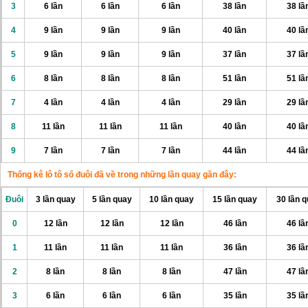
3
6 lần
6 lần
6 lần
38 lần
38 lầ
4
9 lần
9 lần
9 lần
40 lần
40 lầ
5
9 lần
9 lần
9 lần
37 lần
37 lầ
6
8 lần
8 lần
8 lần
51 lần
51 lầ
7
4 lần
4 lần
4 lần
29 lần
29 lầ
8
11 lần
11 lần
11 lần
40 lần
40 lầ
9
7 lần
7 lần
7 lần
44 lần
44 lầ
Thống kê lô tô số đuôi đã về trong những lần quay gần đây:
Đuôi
3 lần quay
5 lần quay
10 lần quay
15 lần quay
30 lần 
0
12 lần
12 lần
12 lần
46 lần
46 lầ
1
11 lần
11 lần
11 lần
36 lần
36 lầ
2
8 lần
8 lần
8 lần
47 lần
47 lầ
3
6 lần
6 lần
6 lần
35 lần
35 lầ