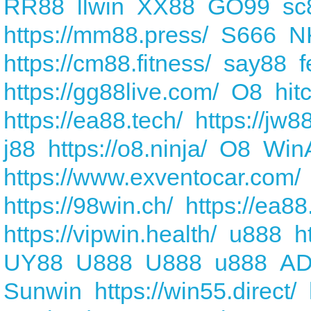
RR88
llwin
XX88
GO99
sc
https://mm88.press/
S666
N
https://cm88.fitness/
say88
f
https://gg88live.com/
O8
hit
https://ea88.tech/
https://jw88
j88
https://o8.ninja/
O8
Win
https://www.exventocar.com/
https://98win.ch/
https://ea88
https://vipwin.health/
u888
h
UY88
U888
U888
u888
AD
Sunwin
https://win55.direct/