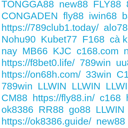
TONGGA88
new88
FLY88
CONGADEN
fly88
iwin68
b
https://789club1.today/
alo7
Nohu90
Kubet77
F168
cà k
nay
MB66
KJC
c168.com
https://f8bet0.life/
789win
uu
https://on68h.com/
33win
C
789win
LLWIN
LLWIN
LLW
CM88
https://fly88.in/
c168
ok8386
RR88
go88
LLWIN
https://ok8386.guide/
new88