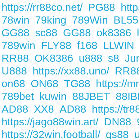
https://rr88co.net/
PG88
http
78win
79king
789Win
BL55
GG88
sc88
GG88
ok8386
789win
FLY88
f168
LLWIN
RR88
OK8386
u888
s8
Ju
U888
https://xx88.uno/
RR8
on68
ON68
TG88
https://m
789bet
kuwin
88JBET
88I
AD88
XX8
AD88
https://tr
https://jago88win.art/
DN88
https://32win.football/
qs88