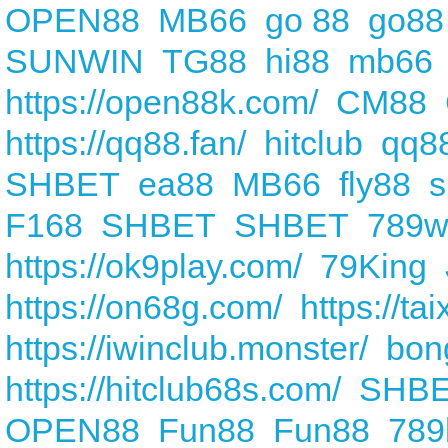
OPEN88
MB66
go 88
go88
SUNWIN
TG88
hi88
mb66
https://open88k.com/
CM88
https://qq88.fan/
hitclub
qq8
SHBET
ea88
MB66
fly88
s
F168
SHBET
SHBET
789w
https://ok9play.com/
79King
https://on68g.com/
https://ta
https://iwinclub.monster/
bon
https://hitclub68s.com/
SHB
OPEN88
Fun88
Fun88
789