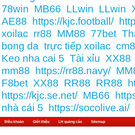
78win
MB66
LLwin
LLwin
AE88
https://kjc.football/
htt
xoilac
rr88
MM88
77bet
Th
bong da
trực tiếp xoilac
cm8
Keo nha cai 5
Tài xỉu
XX88
mm88
https://rr88.navy/
MM
F8bet
XX88
RR88
RR88
h
https://kjc.se.net/
MB66
http
nhà cái 5
https://socolive.ai/
Điều khoản
Giới thiệu
LH quảng cáo
Sitemap