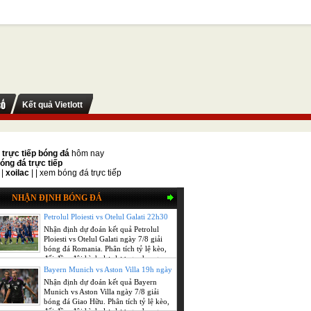
Kết quả Vietlott
c
trực tiếp bóng đá
hôm nay
óng đá trực tiếp
|
xoilac
|
|
xem bóng đá trực tiếp