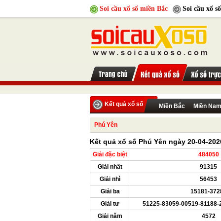
Soi cầu xổ số miền Bắc
Soi cầu xổ 
Kết quả xổ số
Miền Bắc
Miền Na
Phú Yên
Kết quả xổ số Phú Yên ngày 20-04-202
Giải đặc biệt
484050
Giải nhất
91315
Giải nhì
56453
Giải ba
15181-372
Giải tư
51225-83059-00519-81188-
Giải năm
4572