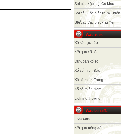
Soi cầu đặc biệt Cà Mau
Soi cầu đặc biệt Thừa Thiên
Huế
Soi cầu đặc biệt Phú Yên
Wap xổ số
Xổ số trực tiếp
Kết quả xổ số
Dự đoán xổ số
Xổ số miền Bắc
Xổ số miền Trung
Xổ số miền Nam
Lịch mở thưởng
Wap bóng đá
Livescore
Kết quả bóng đá