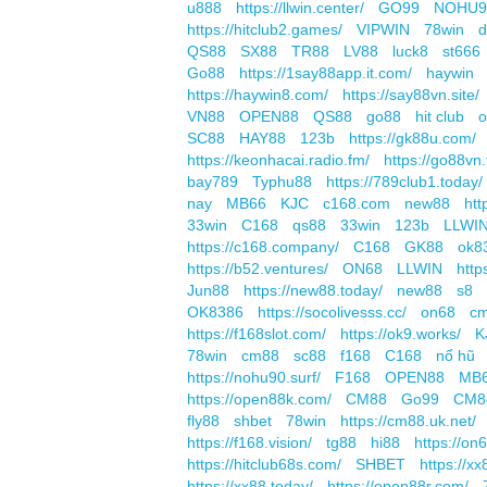
u888
https://llwin.center/
GO99
NOHU9
https://hitclub2.games/
VIPWIN
78win
d
QS88
SX88
TR88
LV88
luck8
st666
Go88
https://1say88app.it.com/
haywin
https://haywin8.com/
https://say88vn.site/
VN88
OPEN88
QS88
go88
hit club
o
SC88
HAY88
123b
https://gk88u.com/
https://keonhacai.radio.fm/
https://go88vn.
bay789
Typhu88
https://789club1.today/
nay
MB66
KJC
c168.com
new88
htt
33win
C168
qs88
33win
123b
LLWI
https://c168.company/
C168
GK88
ok8
https://b52.ventures/
ON68
LLWIN
http
Jun88
https://new88.today/
new88
s8
OK8386
https://socolivesss.cc/
on68
c
https://f168slot.com/
https://ok9.works/
K
78win
cm88
sc88
f168
C168
nổ hũ
https://nohu90.surf/
F168
OPEN88
MB
https://open88k.com/
CM88
Go99
CM8
fly88
shbet
78win
https://cm88.uk.net/
https://f168.vision/
tg88
hi88
https://on
https://hitclub68s.com/
SHBET
https://xx
https://xx88.today/
https://open88r.com/