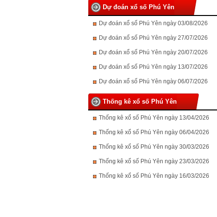
Dự đoán xổ số Phú Yên
Dự đoán xổ số Phú Yên ngày 03/08/2026
Dự đoán xổ số Phú Yên ngày 27/07/2026
Dự đoán xổ số Phú Yên ngày 20/07/2026
Dự đoán xổ số Phú Yên ngày 13/07/2026
Dự đoán xổ số Phú Yên ngày 06/07/2026
Thống kê xổ số Phú Yên
Thống kê xổ số Phú Yên ngày 13/04/2026
Thống kê xổ số Phú Yên ngày 06/04/2026
Thống kê xổ số Phú Yên ngày 30/03/2026
Thống kê xổ số Phú Yên ngày 23/03/2026
Thống kê xổ số Phú Yên ngày 16/03/2026