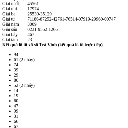
Giải nhất
45561
Giải nhì
17974
Giải ba
25539-35129
Giải tư
71186-87252-42761-76514-07919-29960-00747
Giải năm
3009
Giải sáu
0231-9552-1266
Giải bảy
467
Giải tám
23
Kết quả lô tô xổ số Trà Vinh (kết quả lô tô trực tiếp)
94
61 (2 nháy)
74
39
29
86
52 (2 nháy)
14
19
60
47
09
31
66
67