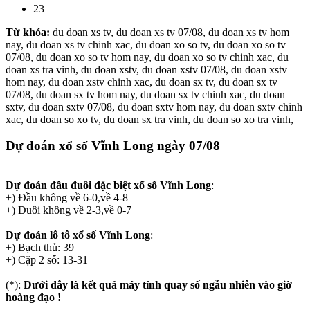
23
Từ khóa:
du doan xs tv, du doan xs tv 07/08, du doan xs tv hom
nay, du doan xs tv chinh xac, du doan xo so tv, du doan xo so tv
07/08, du doan xo so tv hom nay, du doan xo so tv chinh xac, du
doan xs tra vinh, du doan xstv, du doan xstv 07/08, du doan xstv
hom nay, du doan xstv chinh xac, du doan sx tv, du doan sx tv
07/08, du doan sx tv hom nay, du doan sx tv chinh xac, du doan
sxtv, du doan sxtv 07/08, du doan sxtv hom nay, du doan sxtv chinh
xac, du doan so xo tv, du doan sx tra vinh, du doan so xo tra vinh,
Dự đoán xổ số Vĩnh Long
ngày 07/08
Dự đoán đầu đuôi đặc biệt xổ số Vĩnh Long
:
+) Đầu không về 6-0,về 4-8
+) Đuôi không về 2-3,về 0-7
Dự đoán lô tô xổ số Vĩnh Long
:
+) Bạch thủ: 39
+) Cặp 2 số: 13-31
(*):
Dưới đây là kết quả máy tính quay số ngẫu nhiên vào giờ
hoàng đạo !