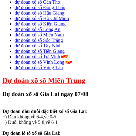
dự đoán xổ số Cần Thơ
dự đoán xổ số Đồng Tháp
dự đoán xổ số Hậu Giang
dự đoán xổ số Hồ Chí Minh
dự đoán xổ số Kiên Giang
dự đoán xổ số Long An
dự đoán xổ số Miền Nam
dự đoán xổ số Sóc Trăng
dự đoán xổ số Tây Ninh
dự đoán xổ số Tiền Giang
dự đoán xổ số Trà Vinh
dự đoán xổ số Vĩnh Long
dự đoán xổ số Vũng Tàu
Dự đoán xổ số Miền Trung
Dự đoán xổ số Gia Lai
ngày 07/08
Dự đoán đầu đuôi đặc biệt xổ số Gia Lai
:
+) Đầu không về 6-4,về 0-5
+) Đuôi không về 5-8,về 6-1
Dự đoán lô tô xổ số Gia Lai
: