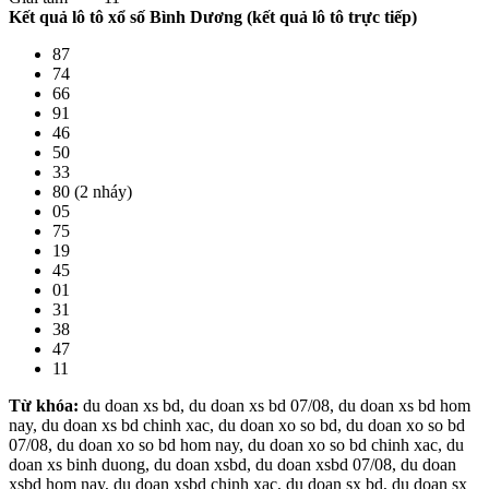
Kết quả lô tô xổ số Bình Dương (kết quả lô tô trực tiếp)
87
74
66
91
46
50
33
80 (2 nháy)
05
75
19
45
01
31
38
47
11
Từ khóa:
du doan xs bd, du doan xs bd 07/08, du doan xs bd hom
nay, du doan xs bd chinh xac, du doan xo so bd, du doan xo so bd
07/08, du doan xo so bd hom nay, du doan xo so bd chinh xac, du
doan xs binh duong, du doan xsbd, du doan xsbd 07/08, du doan
xsbd hom nay, du doan xsbd chinh xac, du doan sx bd, du doan sx