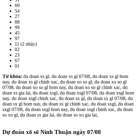
69
54
27
88
99
45
97
11 (2 nháy)
02
23
67
01
Từ khóa:
du doan xs gl, du doan xs gl 07/08, du doan xs gl hom
nay, du doan xs gl chinh xac, du doan xo so gl, du doan xo so gl
07/08, du doan xo so gl hom nay, du doan xo so gl chinh xac, du
doan xs gia lai, du doan xsgl, du doan xsgl 07/08, du doan xsgl hom
nay, du doan xsgl chinh xac, du doan sx gl, du doan sx gl 07/08, du
doan sx gl hom nay, du doan sx gl chinh xac, du doan sxgl, du doan
sxgl 07/08, du doan sxgl hom nay, du doan sxgl chinh xac, du doan
so xo gl, du doan sx gia lai, du doan so xo gia lai,
Dự đoán xổ số Ninh Thuận
ngày 07/08