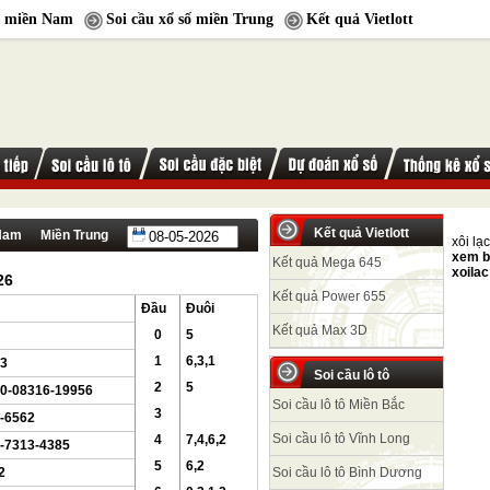
số miền Nam
Soi cầu xổ số miền Trung
Kết quả Vietlott
Kết quả Vietlott
Nam
Miền Trung
xôi lạ
xem b
Kết quả Mega 645
xoilac
26
Kết quả Power 655
Đầu
Đuôi
Kết quả Max 3D
0
5
1
6,3,1
3
Soi cầu lô tô
2
5
0-08316-19956
Soi cầu lô tô Miền Bắc
3
-6562
Soi cầu lô tô Vĩnh Long
4
7,4,6,2
-7313-4385
5
6,2
2
Soi cầu lô tô Bình Dương