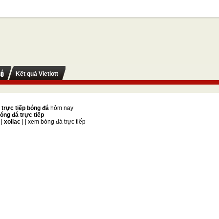
Kết quả Vietlott
c
trực tiếp bóng đá
hôm nay
óng đá trực tiếp
|
xoilac
|
|
xem bóng đá trực tiếp