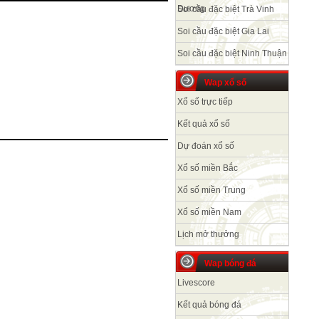
Dương
Soi cầu đặc biệt Trà Vinh
Soi cầu đặc biệt Gia Lai
Soi cầu đặc biệt Ninh Thuận
Wap xổ số
Xổ số trực tiếp
Kết quả xổ số
Dự đoán xổ số
Xổ số miền Bắc
Xổ số miền Trung
Xổ số miền Nam
Lịch mở thưởng
Wap bóng đá
Livescore
Kết quả bóng đá