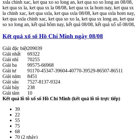
xsla chinh xac, ket qua xo so long an, ket qua xo so long an 08/08,
ket qua sx la, ket qua sx la 08/08, ket qua sx la hom nay, ket qua sx
la chinh xac, ket qua sxla, ket qua sxla 08/08, ket qua sxla hom nay,
ket qua sxla chinh xac, ket qua so xo la, ket qua sx long an, ket qua
so xo long an, kết quả hôm nay, kết quả 08/08, kết quả xổ số 08/08,
Kết quả xổ số Hồ Chí Minh ngày 08/08
Giải đặc biệt
209039
Giải nhất
69322
Giải nhì
70255
Giải ba
99575-66968
Giải tư
91170-45347-39604-40770-39529-86507-86511
Giải năm
8451
Giải sáu
7527-8137-9324
Giải bảy
238
Giải tám
10
Kết quả lô tô xổ số Hồ Chí Minh (kết quả lô tô trực tiếp)
39
22
55
75
68
70 (2 nháy)