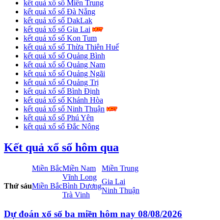
kết quả xổ số Miền Trung
kết quả xổ số Đà Nẵng
kết quả xổ số DakLak
kết quả xổ số Gia Lai
kết quả xổ số Kon Tum
kết quả xổ số Thừa Thiên Huế
kết quả xổ số Quảng Bình
kết quả xổ số Quảng Nam
kết quả xổ số Quảng Ngãi
kết quả xổ số Quảng Trị
kết quả xổ số Bình Định
kết quả xổ số Khánh Hòa
kết quả xổ số Ninh Thuận
kết quả xổ số Phú Yên
kết quả xổ số Đắc Nông
Kết quả xổ số hôm qua
Miền Bắc
Miền Nam
Miền Trung
Vĩnh Long
Gia Lai
Thứ sáu
Miền Bắc
Bình Dương
Ninh Thuận
Trà Vinh
Dự đoán xổ số ba miền hôm nay 08/08/2026