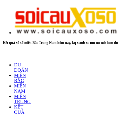
Kết quả xổ số miền Bắc Trung Nam hôm nay, kq xsmb xs mn mt mb hcm dn
DỰ
ĐOÁN
MIỀN
BẮC
MIỀN
NAM
MIỀN
TRUNG
KẾT
QUẢ