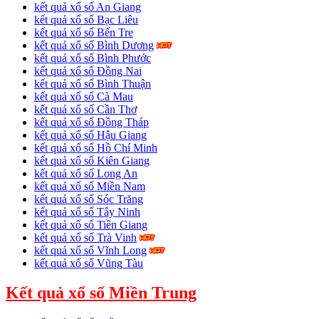
kết quả xổ số An Giang
kết quả xổ số Bạc Liêu
kết quả xổ số Bến Tre
kết quả xổ số Bình Dương
kết quả xổ số Bình Phước
kết quả xổ số Đồng Nai
kết quả xổ số Bình Thuận
kết quả xổ số Cà Mau
kết quả xổ số Cần Thơ
kết quả xổ số Đồng Tháp
kết quả xổ số Hậu Giang
kết quả xổ số Hồ Chí Minh
kết quả xổ số Kiên Giang
kết quả xổ số Long An
kết quả xổ số Miền Nam
kết quả xổ số Sóc Trăng
kết quả xổ số Tây Ninh
kết quả xổ số Tiền Giang
kết quả xổ số Trà Vinh
kết quả xổ số Vĩnh Long
kết quả xổ số Vũng Tàu
Kết quả xổ số Miền Trung