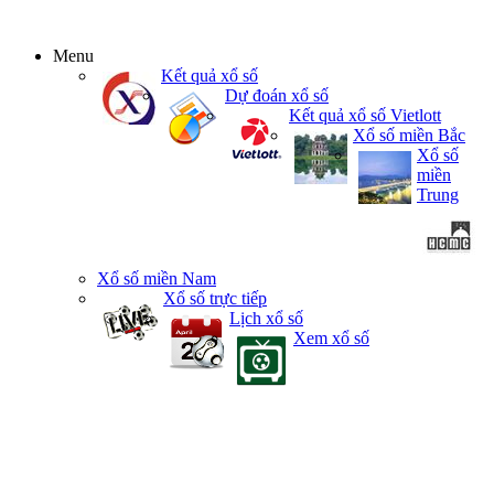
Menu
Kết quả xổ số
Dự đoán xổ số
Kết quả xổ số Vietlott
Xổ số miền Bắc
Xổ số
miền
Trung
Xổ số miền Nam
Xổ số trực tiếp
Lịch xổ số
Xem xổ số