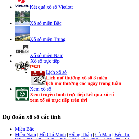
Kết quả xổ số Vietlott
Xổ số miền Bắc
Xổ số miền Trung
Xổ số miền Nam
Xổ số trực tiếp
Lịch xổ số
Lịch mở thưởng xổ số 3 miền
lịch mở thưởng các ngày trong tuần
Xem xổ số
Xem truyền hình trực tiếp kết quả xổ số
xem xổ số trực tiếp trên tivi
Dự đoán xổ số các tỉnh
Miền Bắc
Miền Nam
|
Hồ Chí Minh
|
Đồng Tháp
|
Cà Mau
|
Bến Tre
|