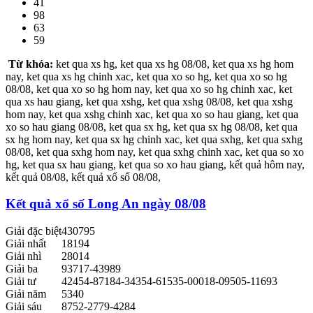
41
98
63
59
Từ khóa:
ket qua xs hg, ket qua xs hg 08/08, ket qua xs hg hom
nay, ket qua xs hg chinh xac, ket qua xo so hg, ket qua xo so hg
08/08, ket qua xo so hg hom nay, ket qua xo so hg chinh xac, ket
qua xs hau giang, ket qua xshg, ket qua xshg 08/08, ket qua xshg
hom nay, ket qua xshg chinh xac, ket qua xo so hau giang, ket qua
xo so hau giang 08/08, ket qua sx hg, ket qua sx hg 08/08, ket qua
sx hg hom nay, ket qua sx hg chinh xac, ket qua sxhg, ket qua sxhg
08/08, ket qua sxhg hom nay, ket qua sxhg chinh xac, ket qua so xo
hg, ket qua sx hau giang, ket qua so xo hau giang, kết quả hôm nay,
kết quả 08/08, kết quả xổ số 08/08,
Kết quả xổ số Long An ngày 08/08
Giải đặc biệt
430795
Giải nhất
18194
Giải nhì
28014
Giải ba
93717-43989
Giải tư
42454-87184-34354-61535-00018-09505-11693
Giải năm
5340
Giải sáu
8752-2779-4284